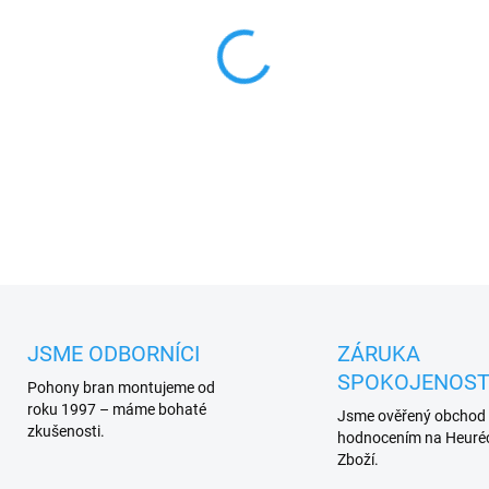
−
+
Reklamační Asistent Zásilko
DETAILNÍ INFORMACE
JSME ODBORNÍCI
ZÁRUKA
SPOKOJENOST
Pohony bran montujeme od
roku 1997 – máme bohaté
Jsme ověřený obchod
zkušenosti.
hodnocením na Heuréc
Zboží.