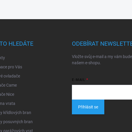
TO HLEDÁTE
ODEBÍRAT NEWSLETT
Vložte svůj e-mail a my vám bud
kty
našem e-shopu.
mace pro Vás
é ovladače
E-MAIL
ače Came
ače Nice
na vrata
Přihlásit se
 křídlových bran
y posuvných bran
y garážových vrat