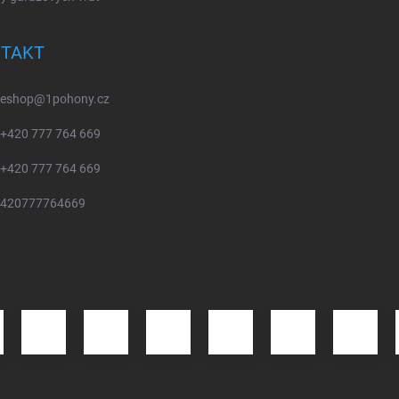
TAKT
eshop
@
1pohony.cz
+420 777 764 669
+420 777 764 669
420777764669