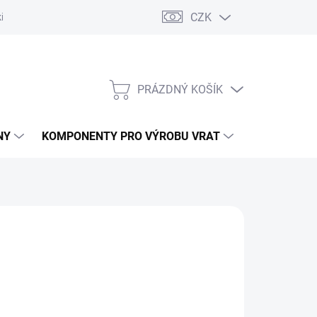
CZK
řídlových bran
Pohony posuvných bran
Pohony garážových vra
PRÁZDNÝ KOŠÍK
NÁKUPNÍ
KOŠÍK
NY
KOMPONENTY PRO VÝROBU VRAT
NÁHRADNÍ D
026