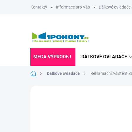
Přejít
Kontakty
Informace pro Vás
Dálkové ovladače
na
obsah
MEGA VÝPRODEJ
DÁLKOVÉ OVLADAČE
Domů
Dálkové ovladače
Reklamační Asistent Z
Neohodnoceno
Podrobnosti hodnoce