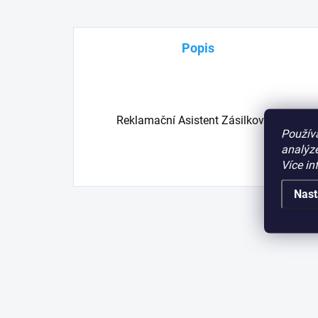
Popis
Reklamační Asistent Zásilkovna
Použív
analýze
Více in
Nast