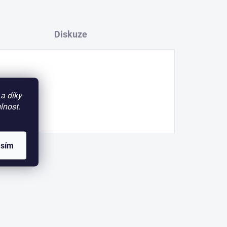
Diskuze
a díky
lnost.
asím