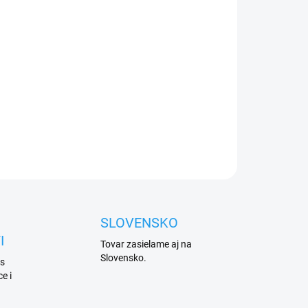
Přidat do košíku
vna
ZEPTAT SE
HLÍDAT
SLOVENSKO
I
Tovar zasielame aj na
Slovensko.
 s
e i