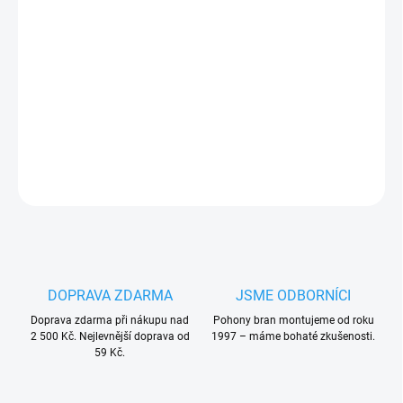
Měrná
VYPRODÁNO. UKONČENA VÝROBA. TRVALE NEDOSTUPNÉ.
cena:
LIFE FAST R1E 1 kanálový externí přijímač dálkového
ovládání, 433,92 MHz
PLU: 27121
DETAILNÍ INFORMACE
ZEPTAT SE
HLÍDAT
DOPRAVA ZDARMA
JSME ODBORNÍCI
Doprava zdarma při nákupu nad
Pohony bran montujeme od roku
2 500 Kč. Nejlevnější doprava od
1997 – máme bohaté zkušenosti.
59 Kč.