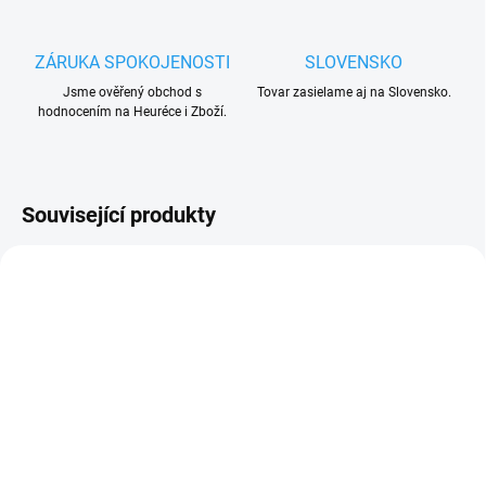
ZÁRUKA SPOKOJENOSTI
SLOVENSKO
Jsme ověřený obchod s
Tovar zasielame aj na Slovensko.
hodnocením na Heuréce i Zboží.
Související produkty
UKONČENÁ VÝROBA
UKONČENÁ VÝROBA
VYPRODÁNO. UKONČENA VÝROBA.
TRVALE NEDOSTUPNÉ.
VYPRODÁNO. UKONČENA VÝROBA.
TRVALE NEDOSTUPNÉ.
Life Fido4 4 kanálový