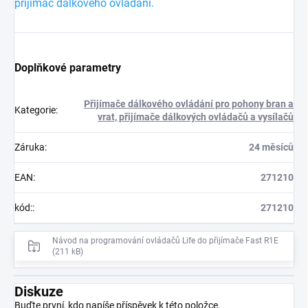
přijímač dálkového ovládání.
Doplňkové parametry
Přijímače dálkového ovládání pro pohony bran a
Kategorie
:
vrat, přijímače dálkových ovládačů a vysílačů
Záruka
:
24 měsíců
EAN
:
271210
kód:
:
271210
Návod na programování ovládačů Life do přijímače Fast R1E
(211 kB)
Diskuze
Buďte první, kdo napíše příspěvek k této položce.