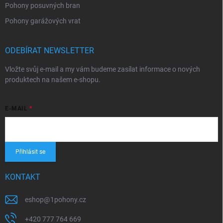
Pohony posuvných bran
Pohony garážových vrat
ODEBÍRAT NEWSLETTER
Vložte svůj e-mail a my vám budeme zasílat informace o nových
produktech na našem e-shopu.
E-MAIL
Přihlásit se
KONTAKT
eshop
@
1pohony.cz
+420 777 764 669