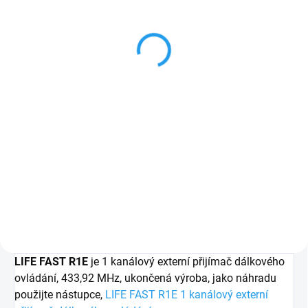
Life Fido2 2 kanálový
dalkový ovladač pro
dalkový ovladač pro
pohony Life
pohony Life
690 Kč
641,30 Kč
Detail
Detail
Life FIDO4
, dálkový
Life FIDO2
, dálkový
ovládač pro pohony bran
ovládač pro pohony bran
Life, 433,92 MHz
Life
, 433,92 MHz
PLU: 271140
PLU: 27113
LIFE FAST R1E
je 1 kanálový externí přijímač dálkového
ovládání, 433,92 MHz, ukončená výroba, jako náhradu
použijte nástupce,
LIFE FAST R1E 1 kanálový externí