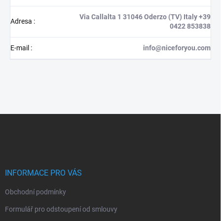
Via Callalta 1 31046 Oderzo (TV) Italy +39
Adresa
:
0422 853838
E-mail
:
info@niceforyou.com
Z
á
p
a
t
í
INFORMACE PRO VÁS
Obchodní podmínky
Formulář pro odstoupení od smlouvy