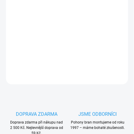
28.8.2026
−
+
Přidat do košíku
PRBON4 náhradní obal
ovladače Nice ON4
PLU: 331685
DETAILNÍ INFORMACE
ZEPTAT SE
HLÍDAT
DOPRAVA ZDARMA
JSME ODBORNÍCI
Doprava zdarma při nákupu nad
Pohony bran montujeme od roku
2 500 Kč. Nejlevnější doprava od
1997 – máme bohaté zkušenosti.
59 Kč.