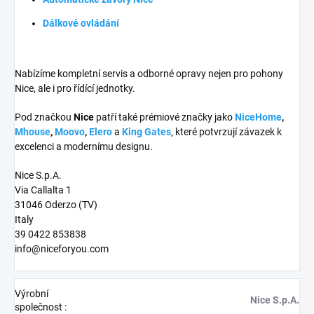
Dálkové ovládání
Nabízíme kompletní servis a odborné opravy nejen pro pohony
Nice, ale i pro řídící jednotky.
Pod značkou
Nice
patří také prémiové značky jako
NiceHome
,
Mhouse
,
Moovo
,
Elero
a
King Gates
, které potvrzují závazek k
excelenci a modernímu designu.
Nice S.p.A.
Via Callalta 1
31046 Oderzo (TV)
Italy
39 0422 853838
info@niceforyou.com
Výrobní
Nice S.p.A.
společnost
: