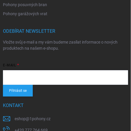
Pohony posuvných bran
Pohony garážových vrat
ODEBÍRAT NEWSLETTER
Vložte svůj e-mail a my vám budeme zasílat informace o nových
produktech na našem e-shopu.
E-MAIL
Přihlásit se
KONTAKT
eshop
@
1pohony.cz
+420 777 764 669