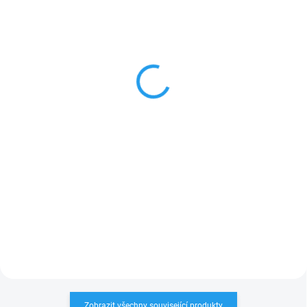
SKLADEM POSLEDNÍ KUS
VYPRODÁNO. UKONČENA VÝROBA.
(1 KS)
TRVALE NEDOSTUPNÉ.
Nice PRBON9 náhradní
Nice PRBON2 náhradní
obal dálkového ovladače
plastový obal dálkového
Nice ON9
ovladače Nice ON2
423,50 Kč
314,60 Kč
Do košíku
Detail
Nice PRBON9
náhradní
Nice PRBON2
náhradní
obal
dálkového
ovladače
plastový
obal dálkového
Nice ON9
Nice ON2
ovladače
vrat
PLU: 331686
PLU: 331684
Zobrazit všechny související produkty