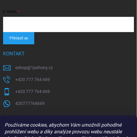
E-MAIL
Přihlásit se
KONTAKT
eshop
@
1pohony.cz
+420 777 764 669
+420 777 764 669
420777764669
Používáme cookies, abychom Vám umožnili pohodlné
prohlížení webu a díky analýze provozu webu neustále