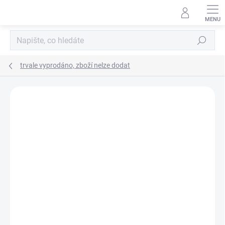
Přejít
na
obsah
Hledat
trvale vyprodáno, zboží nelze dodat
Podrobnosti hodnocení
Neohodnoceno
ZNAČKA:
NICE
UKONČENÁ VÝROBA