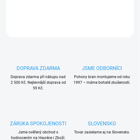
PLU: 331406
DETAILNÍ INFORMACE
ZEPTAT SE
HLÍDAT
DOPRAVA ZDARMA
JSME ODBORNÍCI
Doprava zdarma při nákupu nad
Pohony bran montujeme od roku
2 500 Kč. Nejlevnější doprava od
1997 – máme bohaté zkušenosti.
59 Kč.
ZÁRUKA SPOKOJENOSTI
SLOVENSKO
Jsme ověřený obchod s
Tovar zasielame aj na Slovensko.
hodnocením na Heuréce i Zboží.