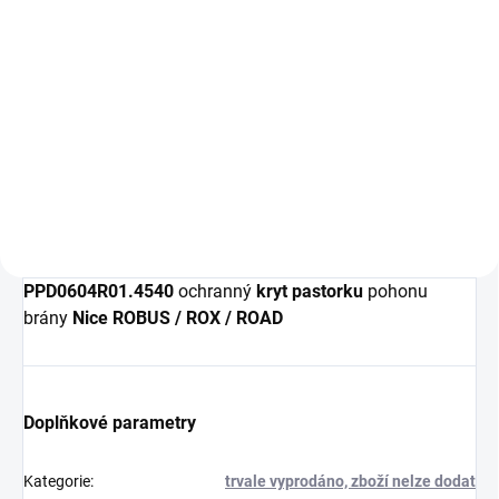
Nice PD40048A0000
plastový
ochranný kryt
pastorku
pohonu
brány
Nice ROBUS
/ ROX / ROAD
PLU: 332332
PPD0604R01.4540
ochranný
kryt pastorku
pohonu
brány
Nice ROBUS / ROX / ROAD
Doplňkové parametry
Kategorie
:
trvale vyprodáno, zboží nelze dodat