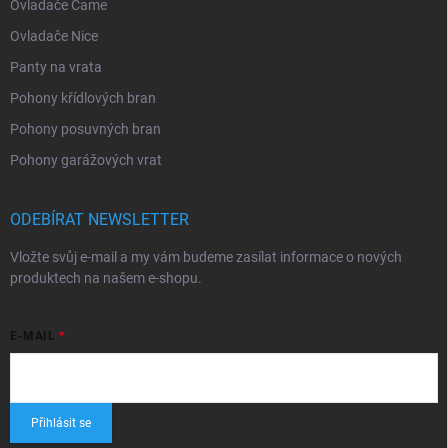
Ovladače Came
Ovladače Nice
Panty na vrata
Pohony křídlových bran
Pohony posuvných bran
Pohony garážových vrat
ODEBÍRAT NEWSLETTER
Vložte svůj e-mail a my vám budeme zasílat informace o nových
produktech na našem e-shopu.
E-MAIL
Přihlásit se