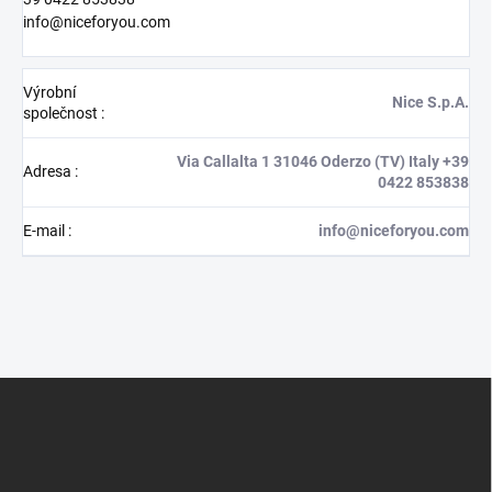
info@niceforyou.com
Výrobní
Nice S.p.A.
společnost
:
Via Callalta 1 31046 Oderzo (TV) Italy +39
Adresa
:
0422 853838
E-mail
:
info@niceforyou.com
Z
á
p
a
t