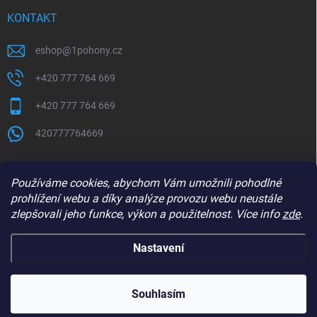
KONTAKT
eshop
@
1pohony.cz
+420 777 764 669
+420 777 764 669
420777764669
Používáme cookies, abychom Vám umožnili pohodlné
prohlížení webu a díky analýze provozu webu neustále
zlepšovali jeho funkce, výkon a použitelnost. Více info
zde
.
Nastavení
Copyright 2026
1Pohony.cz
. Všechna práva vyhrazena.
Upravit nastavení
cookies
Souhlasím
Vytvořil Shoptet