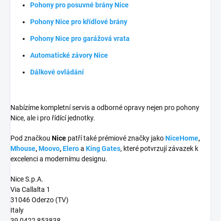
Pohony pro posuvné brány Nice
Pohony Nice pro křídlové brány
Pohony Nice pro garážová vrata
Automatické závory Nice
Dálkové ovládání
Nabízíme kompletní servis a odborné opravy nejen pro pohony
Nice, ale i pro řídící jednotky.
Pod značkou
Nice
patří také prémiové značky jako
NiceHome
,
Mhouse
,
Moovo
,
Elero
a
King Gates
, které potvrzují závazek k
excelenci a modernímu designu.
Nice S.p.A.
Via Callalta 1
31046 Oderzo (TV)
Italy
39 0422 853838