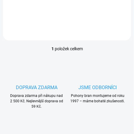
PLU: 181220
1
položek celkem
O
v
l
á
d
a
c
DOPRAVA ZDARMA
JSME ODBORNÍCI
í
Doprava zdarma při nákupu nad
p
Pohony bran montujeme od roku
2 500 Kč. Nejlevnější doprava od
1997 – máme bohaté zkušenosti.
r
59 Kč.
v
k
y
v
ý