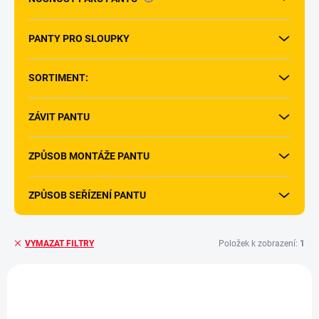
PANTY PRO SLOUPKY
SORTIMENT:
ZÁVIT PANTU
ZPŮSOB MONTÁŽE PANTU
ZPŮSOB SEŘÍZENÍ PANTU
Položek k zobrazení:
1
VYMAZAT FILTRY
V
ý
p
i