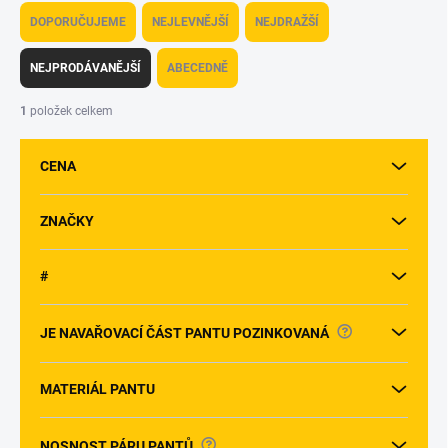
seřízení otočnou
a
maticí
DOPORUČUJEME
NEJLEVNĚJŠÍ
NEJDRAŽŠÍ
z
e
NEJPRODÁVANĚJŠÍ
ABECEDNĚ
n
í
1
položek celkem
p
r
CENA
o
d
u
ZNAČKY
k
t
#
ů
?
JE NAVAŘOVACÍ ČÁST PANTU POZINKOVANÁ
MATERIÁL PANTU
?
NOSNOST PÁRU PANTŮ