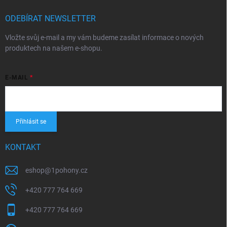
ODEBÍRAT NEWSLETTER
Vložte svůj e-mail a my vám budeme zasílat informace o nových
produktech na našem e-shopu.
E-MAIL
Přihlásit se
KONTAKT
eshop
@
1pohony.cz
+420 777 764 669
+420 777 764 669