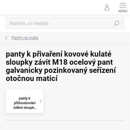
Přejít
na
obsah
Hledat
Panty na vrata
panty k přivaření kovové kulaté
sloupky závit M18 ocelový pant
galvanicky pozinkovaný seřízení
otočnou maticí
panty k
přišroubování
zděné sloupky
závit M18
ocelový pant
galvanicky
pozinkovaný
Ř