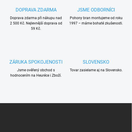
DOPRAVA ZDARMA
JSME ODBORNÍCI
Doprava zdarma při nákupu nad
Pohony bran montujeme od roku
2 500 Kč. Nejlevnější doprava od
1997 – máme bohaté zkušenosti.
59 Kč.
ZÁRUKA SPOKOJENOSTI
SLOVENSKO
Jsme ověřený obchod s
Tovar zasielame aj na Slovensko.
hodnocením na Heuréce i Zboží.
Z
á
p
a