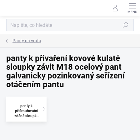
Přejít
na
obsah
Hledat
Panty na vrata
panty k přivaření kovové kulaté
sloupky závit M18 ocelový pant
galvanicky pozinkovaný seřízení
otáčením pantu
panty k
přišroubování
zděné sloupky
závit M18
ocelový pant
galvanicky
pozinkovaný