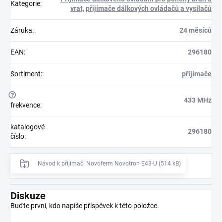
Kategorie
:
vrat, přijímače dálkových ovládačů a vysílačů
Záruka
:
24 měsíců
EAN
:
296180
Sortiment:
:
přijímače
?
433 MHz
frekvence
:
katalogové
296180
číslo
:
Návod k přijímači Novoferm Novotron E43-U (514 kB)
Diskuze
Buďte první, kdo napíše příspěvek k této položce.