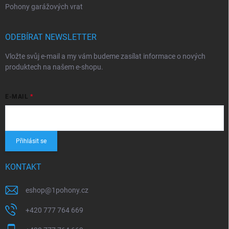
Pohony garážových vrat
ODEBÍRAT NEWSLETTER
Vložte svůj e-mail a my vám budeme zasílat informace o nových
produktech na našem e-shopu.
E-MAIL
Přihlásit se
KONTAKT
eshop
@
1pohony.cz
+420 777 764 669