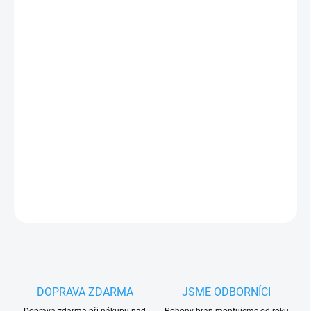
DORUČIT DO:
14.8.2026
−
+
Přidat do košíku
Externí přijímač Novoferm NOVOTRON E43-U, 433 MHz,
1kanálový
PLU: 296180
DETAILNÍ INFORMACE
ZEPTAT SE
HLÍDAT
DOPRAVA ZDARMA
JSME ODBORNÍCI