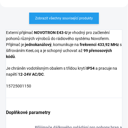
Zobrazit všechny související produkty
Externí přijímač
NOVOTRON E43-U
je vhodný pro začlenění
pohonů různých výrobců do rádiového systému Novoferm.
Přijímač je
jednokanálový
, komunikuje na
frekvenci 433,92 MHz
s
šifrováním KeeLoq a je schopný uchovat až
99 přenosových
kódů
.
Je chráněn vodotěsným obalem s třídou krytí
IP54
a pracuje na
napětí
12-24V AC/DC
.
15725001150
Doplňkové parametry
Přijímače dálkového ovládání pro pohony bran a