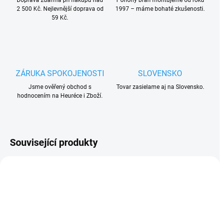
Doprava zdarma při nákupu nad
Pohony bran montujeme od roku
2 500 Kč. Nejlevnější doprava od
1997 – máme bohaté zkušenosti.
59 Kč.
ZÁRUKA SPOKOJENOSTI
SLOVENSKO
Jsme ověřený obchod s
Tovar zasielame aj na Slovensko.
hodnocením na Heuréce i Zboží.
Související produkty
UKONČENÁ VÝROBA
UKONČENÁ VÝROBA