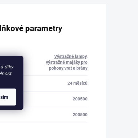
lňkové parametry
Výstražné lampy,
rie
:
výstražné majáky pro
a díky
pohony vrat a brány
lnost.
a
:
24 měsíců
asím
200500
200500