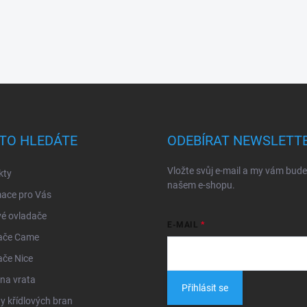
TO HLEDÁTE
ODEBÍRAT NEWSLETT
Vložte svůj e-mail a my vám bud
kty
našem e-shopu.
mace pro Vás
é ovladače
E-MAIL
ače Came
ače Nice
na vrata
Přihlásit se
 křídlových bran