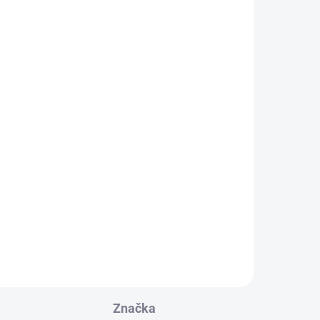
k,
at
ch
us.
Značka