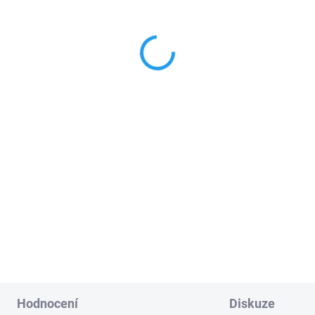
CO5WP 5 kanálový
NiceHome PH200 pár
kový ovladač NiceHome
bezpečnostních fotobuně
 pohony vrat a brány, bílá
fotočlánky pro pohony vr
ůžová
8 Kč
1 369 Kč
Detail
Do košíku
ceHome ECCO5WP 5
NiceHome PH200
pár
álový dálkový ovladač
pro
povrchových bezpečnostní
ony bran a vrat, barva
bílá -
fotobuněk
se sběrnici ECSb
ová
(připojení pouze 2 žílovým
vodičem).
: 200440
PLU: 200480
Hodnocení
Diskuze