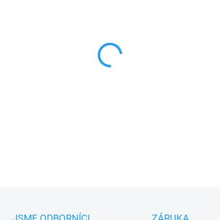
MŮŽEME DORUČIT DO:
11.8.2
−
+
NiceHome FL200
LEDkový
vý
s vestavěnou anténou pro zvý
PLU: 200500
DETAILNÍ INFORMACE
JSME ODBORNÍCI
ZÁRUKA