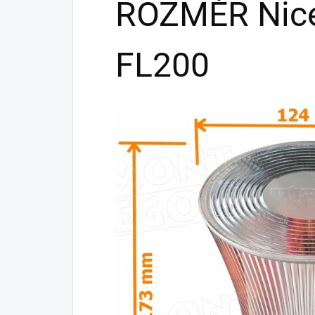
ROZMĚR Nic
FL200