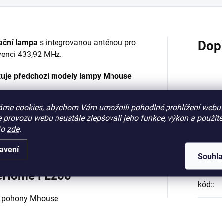
zační lampa
s integrovanou anténou pro
Dop
venci 433,92 MHz.
zuje předchozí modely lampy Mhouse
Katego
áme cookies, abychom Vám umožnili pohodlné prohlížení webu 
ampu k pohonům vrat a bran.
 provozu webu neustále zlepšovali jeho funkce, výkon a použite
fo
zde
.
 4W
Záruk
avení
 MHz.
Souhl
EAN
:
ceHome FL200
kód:
: