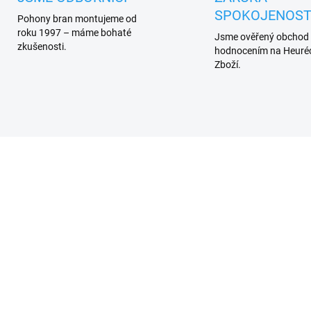
SPOKOJENOST
Pohony bran montujeme od
roku 1997 – máme bohaté
Jsme ověřený obchod
zkušenosti.
hodnocením na Heuréc
Zboží.
ENÁ VÝROBA
PRODÁNO. UKONČENA VÝROBA.
SKL
TRVALE NEDOSTUPNÉ.
(