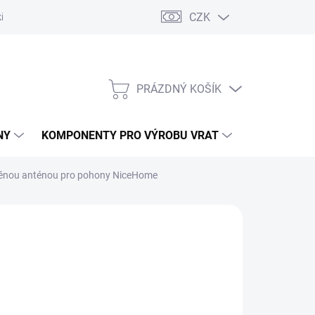
CZK
řídlových bran
Pohony posuvných bran
Pohony garážových vra
PRÁZDNÝ KOŠÍK
NÁKUPNÍ
KOŠÍK
NY
KOMPONENTY PRO VÝROBU VRAT
NÁHRADNÍ D
věnou anténou pro pohony NiceHome