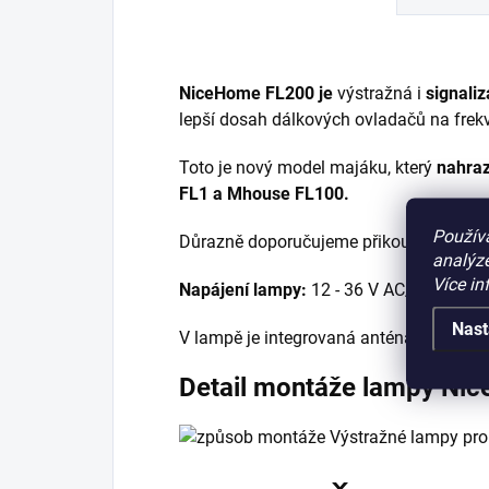
NiceHome FL200 je
výstražná i
signali
lepší dosah dálkových ovladačů na frek
Toto je nový model majáku, který
nahra
FL1 a Mhouse FL100.
Použív
Důrazně doporučujeme přikoupit tuto l
analýze
Více in
Napájení lampy:
12 - 36 V AC/DC, max
Nast
V lampě je integrovaná anténa - 433,92
Detail montáže lampy Ni