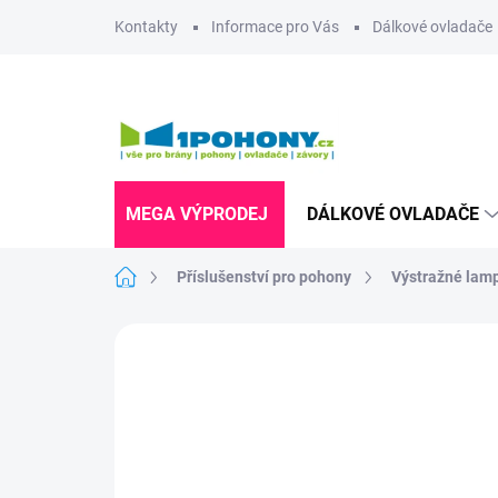
Přejít
Kontakty
Informace pro Vás
Dálkové ovladače
na
obsah
MEGA VÝPRODEJ
DÁLKOVÉ OVLADAČE
Domů
Příslušenství pro pohony
Výstražné lam
Neohodnoceno
Podrobnosti hodnoce