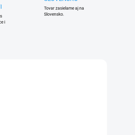
I
Tovar zasielame aj na
Slovensko.
 s
e i
ADEM
2 KS)