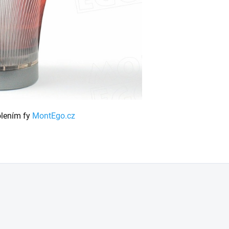
olením fy
MontEgo.cz