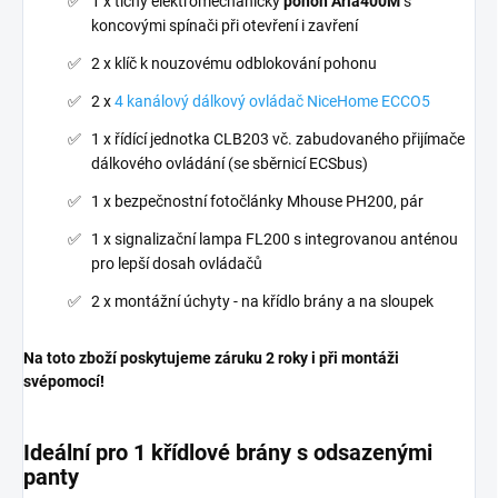
1 x tichý elektromechanický
pohon Aria400M
s
koncovými spínači při otevření i zavření
2 x klíč k nouzovému odblokování pohonu
2 x
4 kanálový dálkový ovládač NiceHome ECCO5
1 x řídící jednotka CLB203 vč. zabudovaného přijímače
dálkového ovládání (se sběrnicí ECSbus)
1 x bezpečnostní fotočlánky Mhouse PH200, pár
1 x signalizační lampa FL200 s integrovanou anténou
pro lepší dosah ovládačů
2 x montážní úchyty - na křídlo brány a na sloupek
Na toto zboží poskytujeme záruku 2 roky i při montáži
svépomocí!
Ideální pro 1 křídlové brány s odsazenými
panty