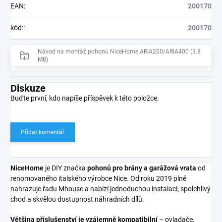
EAN
:
200170
kód:
:
200170
Návod na montáž pohonu NiceHome ARIA200/ARIA400 (3.8
MB)
Diskuze
Buďte první, kdo napíše příspěvek k této položce.
Přidat komentář
NiceHome
je DIY značka
pohonů pro brány a garážová vrata
od
renomovaného italského výrobce Nice. Od roku 2019 plně
nahrazuje řadu Mhouse a nabízí jednoduchou instalaci, spolehlivý
chod a skvělou dostupnost náhradních dílů.
Většina příslušenství je vzájemně kompatibilní
– ovladače,