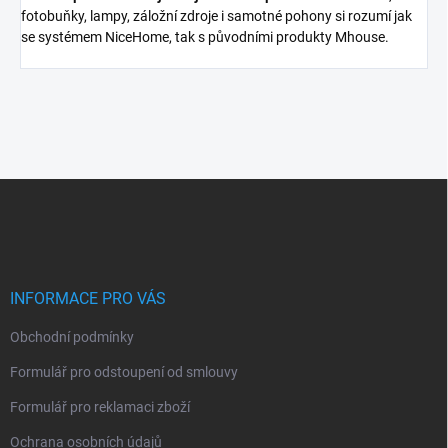
fotobuňky, lampy, záložní zdroje i samotné pohony si rozumí jak
se systémem NiceHome, tak s původními produkty Mhouse.
Z
á
p
a
t
í
INFORMACE PRO VÁS
Obchodní podmínky
Formulář pro odstoupení od smlouvy
Formulář pro reklamaci zboží
Ochrana osobních údajů