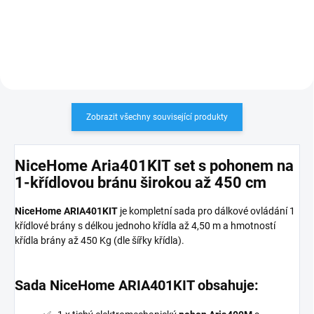
frekvenci 433,92 MHz,
originál.
PLU: 224100
Zobrazit všechny související produkty
NiceHome Aria401KIT set s pohonem na
1-křídlovou bránu širokou až 450 cm
NiceHome ARIA401KIT
je kompletní sada pro dálkové ovládání 1
křídlové brány s délkou jednoho křídla až 4,50 m a hmotností
křídla brány až 450 Kg (dle šířky křídla).
Sada NiceHome ARIA401KIT obsahuje: