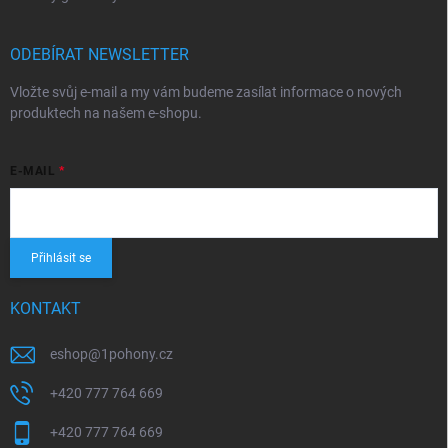
ODEBÍRAT NEWSLETTER
Vložte svůj e-mail a my vám budeme zasílat informace o nových
produktech na našem e-shopu.
E-MAIL
Přihlásit se
KONTAKT
eshop
@
1pohony.cz
+420 777 764 669
+420 777 764 669