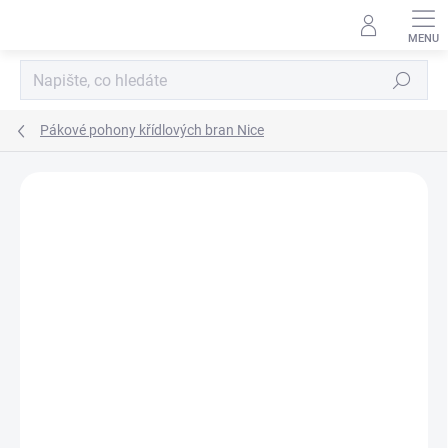
Přejít
na
obsah
Hledat
Pákové pohony křídlových bran Nice
Podrobnosti hodnocení
1 hodnocení
ZNAČKA:
NICE
ZDARMA