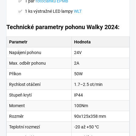
1 pár
fotočlánků EPMB
1 ks výstražné LED lampy
WLT
Technické parametry pohonu Walky 2024:
Parametr
Hodnota
Napájení pohonu
24V
Max. odběr pohonu
2A
Příkon
50W
Rychlost otáčení
1.7–2.5 ot/min
Stupeň krytí
IP44
Moment
100Nm
Rozměr
90x125x358 mm
Teplotní rozmezí
-20 až +50 °C