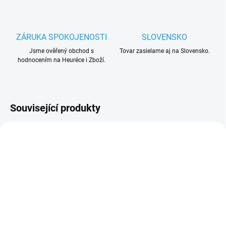
ZÁRUKA SPOKOJENOSTI
SLOVENSKO
Jsme ověřený obchod s
Tovar zasielame aj na Slovensko.
hodnocením na Heuréce i Zboží.
Související produkty
AKCE
TIP
MNOŽSTEVNÍ SLEVA
OD 3 KS
SKLADEM
DO 3 - 6 DNŮ
(>15 KS)