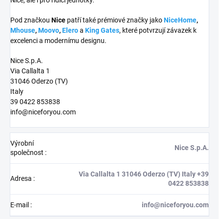
Pod značkou
Nice
patří také prémiové značky jako
NiceHome
,
Mhouse
,
Moovo
,
Elero
a
King Gates
, které potvrzují závazek k
excelenci a modernímu designu.
Nice S.p.A.
Via Callalta 1
31046 Oderzo (TV)
Italy
39 0422 853838
info@niceforyou.com
Výrobní
Nice S.p.A.
společnost
:
Via Callalta 1 31046 Oderzo (TV) Italy +39
Adresa
:
0422 853838
E-mail
:
info@niceforyou.com