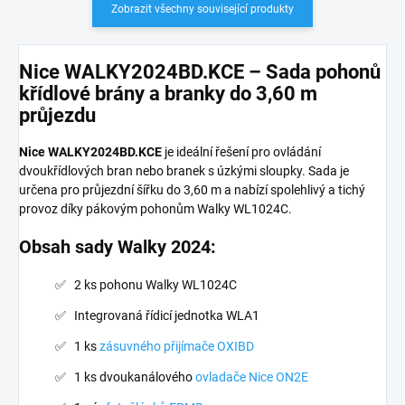
Zobrazit všechny související produkty
Nice WALKY2024BD.KCE – Sada pohonů
křídlové brány a branky do 3,60 m
průjezdu
Nice WALKY2024BD.KCE
je ideální řešení pro ovládání
dvoukřídlových bran nebo branek s úzkými sloupky. Sada je
určena pro průjezdní šířku do 3,60 m a nabízí spolehlivý a tichý
provoz díky pákovým pohonům Walky WL1024C.
Obsah sady Walky 2024:
2 ks pohonu Walky WL1024C
Integrovaná řídicí jednotka WLA1
1 ks
zásuvného přijímače OXIBD
1 ks dvoukanálového
ovladače Nice ON2E