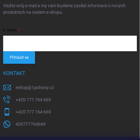
Vložte svůj e-mail a my vám budeme zasílat informace o nových
produktech na našem e-shopu.
E-MAIL
Přihlásit se
KONTAKT
eshop
@
1pohony.cz
+420 777 764 669
+420 777 764 669
420777764669