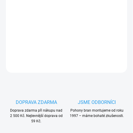
Walky2024 BD.KCE je kompletní sada pro ovládání 2 křídlé
brány s úzkými sloupky
, do průjezdu až 360 cm, pro šířku 1
křídla max 1,8m a až 100 kg hmotnosti. Nice pákový pohon.
PLU: 119020
DETAILNÍ INFORMACE
ZEPTAT SE
HLÍDAT
DOPRAVA ZDARMA
JSME ODBORNÍCI
Doprava zdarma při nákupu nad
Pohony bran montujeme od roku
2 500 Kč. Nejlevnější doprava od
1997 – máme bohaté zkušenosti.
59 Kč.