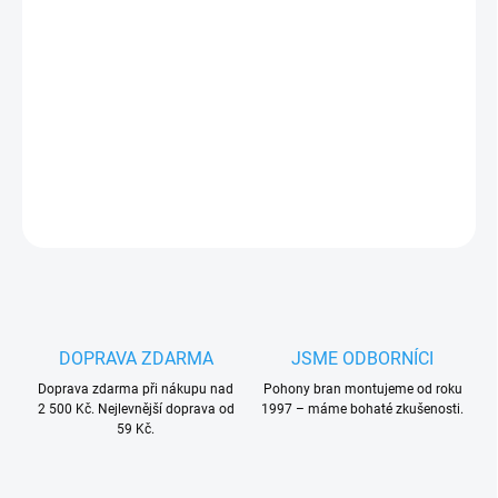
Nice SPA07R02 náhradní elektromotor s převodovkou
pro
pohony vrat
Nice SPIN11, Hopp a Mhouse GD0
PLU: 331956
DETAILNÍ INFORMACE
ZEPTAT SE
HLÍDAT
DOPRAVA ZDARMA
JSME ODBORNÍCI
Doprava zdarma při nákupu nad
Pohony bran montujeme od roku
2 500 Kč. Nejlevnější doprava od
1997 – máme bohaté zkušenosti.
59 Kč.