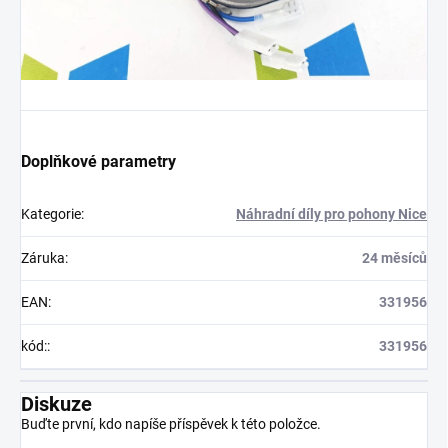
Doplňkové parametry
Kategorie
:
Náhradní díly pro pohony Nice
Záruka
:
24 měsíců
EAN
:
331956
kód:
:
331956
Diskuze
Buďte první, kdo napíše příspěvek k této položce.