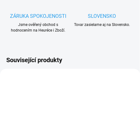
ZÁRUKA SPOKOJENOSTI
SLOVENSKO
Jsme ověřený obchod s
Tovar zasielame aj na Slovensko.
hodnocením na Heuréce i Zboží.
Související produkty
UKONČENÁ VÝROBA
ZDARMA
VYPRODÁNO. UKONČENA VÝROBA.
TRVALE NEDOSTUPNÉ.
7 DNŮ
Nice Spin11 samotný
NICE SNA1/A řídící