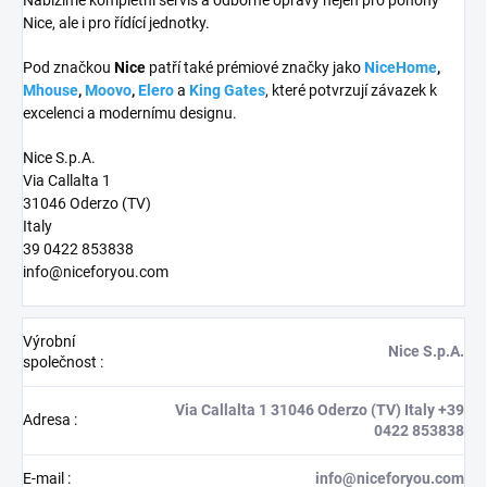
Nabízíme kompletní servis a odborné opravy nejen pro pohony
Nice, ale i pro řídící jednotky.
Pod značkou
Nice
patří také prémiové značky jako
NiceHome
,
Mhouse
,
Moovo
,
Elero
a
King Gates
, které potvrzují závazek k
excelenci a modernímu designu.
Nice S.p.A.
Via Callalta 1
31046 Oderzo (TV)
Italy
39 0422 853838
info@niceforyou.com
Výrobní
Nice S.p.A.
společnost
:
Via Callalta 1 31046 Oderzo (TV) Italy +39
Adresa
:
0422 853838
E-mail
:
info@niceforyou.com