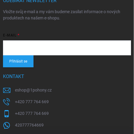
ODEBÍRAT NEWSLETTER
Vložte svůj e-mail a my vám budeme zasílat informace o nových
produktech na našem e-shopu.
E-MAIL
Přihlásit se
KONTAKT
eshop
@
1pohony.cz
+420 777 764 669
+420 777 764 669
420777764669