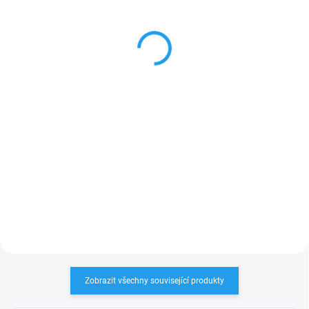
pohon na garážová vrata
elektronika do pohonu
bez vodící dráhy, 550N
vrat Nice SPIN 11
4 827,90 Kč
3 070 Kč
Detail
Do košíku
Nice Spin11 samotný
Nice SNA1/A
je
náhradní
pohon
na garážová vrata
řídicí jednotka
do
pohonů
bez vodící dráhy
, 550N
garážových
vrat Nice
SPIN11
(SPIN6011)
PLU: 132020
PLU: 331946
Zobrazit všechny související produkty