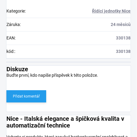
Kategorie
:
Řídící jednotky Nice
Záruka
:
24 měsíců
EAN
:
330138
kód:
:
330138
Diskuze
Buďte první, kdo napíše příspěvek k této položce.
Přidat komentář
Nice - Italská elegance a špičková kvalita v
automatizační technice
Vyberte si produkty, které zaručují bezkonkurenční spolehlivost a