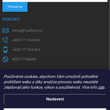
Přihlásit se
KONTAKT
eshop
@
1pohony.cz
+420 777 764 669
+420 777 764 669
420777764669
Používáme cookies, abychom Vám umožnili pohodlné
prohlížení webu a díky analýze provozu webu neustále
zlepšovali jeho funkce, výkon a použitelnost. Více info
zde
.
Nastavení
Copyright 2026
1Pohony.cz
. Všechna práva vyhrazena.
Upravit nastavení