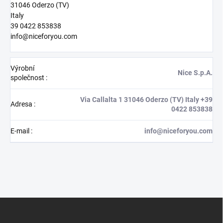
31046 Oderzo (TV)
Italy
39 0422 853838
info@niceforyou.com
Výrobní
Nice S.p.A.
společnost
:
Via Callalta 1 31046 Oderzo (TV) Italy +39
Adresa
:
0422 853838
E-mail
:
info@niceforyou.com
Z
á