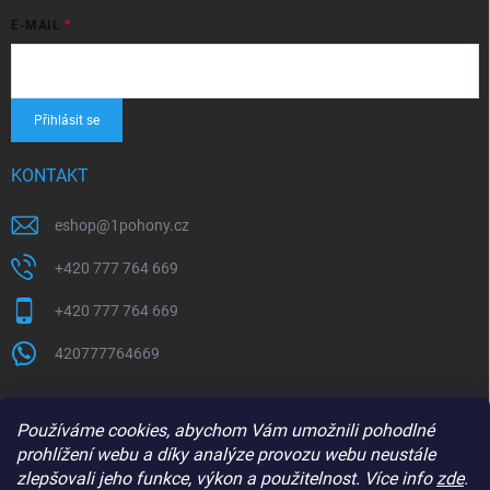
E-MAIL
Přihlásit se
KONTAKT
eshop
@
1pohony.cz
+420 777 764 669
+420 777 764 669
420777764669
Používáme cookies, abychom Vám umožnili pohodlné
prohlížení webu a díky analýze provozu webu neustále
zlepšovali jeho funkce, výkon a použitelnost. Více info
zde
.