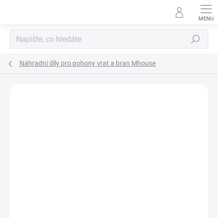
Přejít
na
obsah
Hledat
Náhradní díly pro pohony vrat a bran Mhouse
Podrobnosti hodnocení
Neohodnoceno
ZNAČKA:
NICE