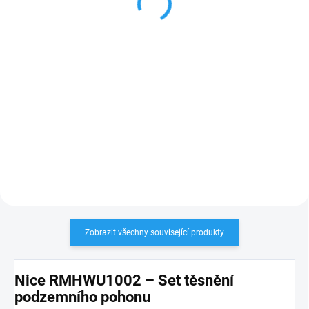
3 349,28 Kč
Do košíku
Do košíku
RMHWU1004 set výstupního kola
a ložisek pro pohon brány Nice
Mhouse WU / WK
Nice
RMHWU1003
motorek se šnekem
pro
pohony
Mhouse WK2 a
WU2
PLU: 331895
Zobrazit všechny související produkty
Nice RMHWU1002 – Set těsnění
podzemního pohonu