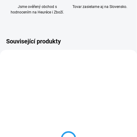
Jsme ověřený obchod s
Tovar zasielame aj na Slovensko.
hodnocením na Heuréce i Zboží.
Související produkty
AKCE
ZDARMA
7 DNŮ
DO 3 - 6 DNŮ
set výstupního kola Nice
Nice RMHWU1003
Mhouse WU / WK
elektromotorek se
1 876 Kč
šnekem pro Nice
Mhouse WU2 / WK2