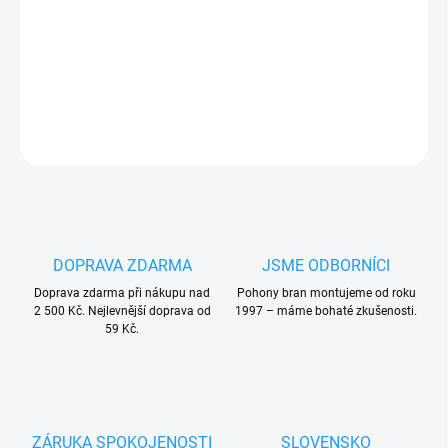
brány Mhous
e WK1 (WK2) /
WU1 (WU2)
PLU: 332285
DETAILNÍ INFORMACE
ZEPTAT SE
HLÍDAT
DOPRAVA ZDARMA
JSME ODBORNÍCI
Doprava zdarma při nákupu nad
Pohony bran montujeme od roku
2 500 Kč. Nejlevnější doprava od
1997 – máme bohaté zkušenosti.
59 Kč.
ZÁRUKA SPOKOJENOSTI
SLOVENSKO