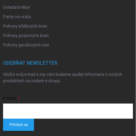
Ovladače Nice
Panty na vrata
Pohony křídlových bran
Pohony posuvných bran
Pohony garážových vrat
ODEBÍRAT NEWSLETTER
Vložte svůj e-mail a my vám budeme zasílat informace o nových
produktech na našem e-shopu.
E-MAIL
Přihlásit se