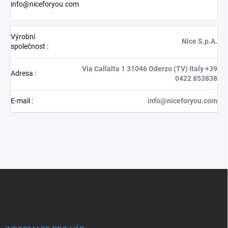
info@niceforyou.com
Výrobní
Nice S.p.A.
společnost
:
Via Callalta 1 31046 Oderzo (TV) Italy +39
Adresa
:
0422 853838
E-mail
:
info@niceforyou.com
Z
á
p
a
t