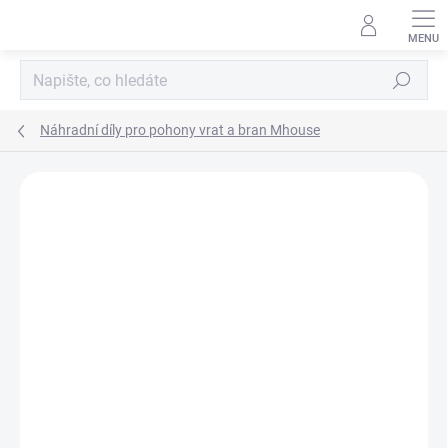
Přejít
na
obsah
Hledat
Náhradní díly pro pohony vrat a bran Mhouse
Podrobnosti hodnocení
Neohodnoceno
ZNAČKA:
NICE