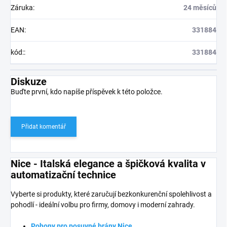
Záruka
:
24 měsíců
EAN
:
331884
kód:
:
331884
Diskuze
Buďte první, kdo napíše příspěvek k této položce.
Přidat komentář
Nice - Italská elegance a špičková kvalita v
automatizační technice
Vyberte si produkty, které zaručují bezkonkurenční spolehlivost a
pohodlí - ideální volbu pro firmy, domovy i moderní zahrady.
Pohony pro posuvné brány Nice