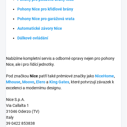
Pohony Nice pro křídlové brány
Pohony Nice pro garážová vrata
Automatické závory Nice
Dálkové ovládání
Nabízíme kompletní servis a odborné opravy nejen pro pohony
Nice, ale i pro řídící jednotky.
Pod značkou
Nice
patří také prémiové značky jako
NiceHome
,
Mhouse
,
Moovo
,
Elero
a
King Gates
, které potvrzují závazek k
excelenci a modernímu designu.
Nice S.p.A.
Via Callalta 1
31046 Oderzo (TV)
Italy
39 0422 853838