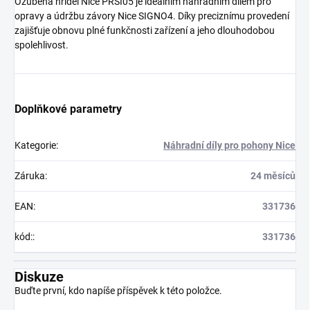
Ozubená hřídel Nice PRSI05 je ideálním náhradním dílem pro
opravy a údržbu závory Nice SIGNO4. Díky preciznímu provedení
zajišťuje obnovu plné funkčnosti zařízení a jeho dlouhodobou
spolehlivost.
Doplňkové parametry
Kategorie
:
Náhradní díly pro pohony Nice
Záruka
:
24 měsíců
EAN
:
331736
kód:
:
331736
Diskuze
Buďte první, kdo napíše příspěvek k této položce.