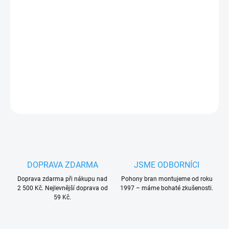
Nice PRSI05 ozubená hřídel
vč.
plastového ozubeného kola
s
vložkou pro
závory Nice SIGNO4
PLU: 331736
DETAILNÍ INFORMACE
ZEPTAT SE
HLÍDAT
DOPRAVA ZDARMA
JSME ODBORNÍCI
Doprava zdarma při nákupu nad
Pohony bran montujeme od roku
2 500 Kč. Nejlevnější doprava od
1997 – máme bohaté zkušenosti.
59 Kč.