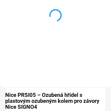
Nice závora pro vjezdy
do 4.00 m šířky
31 581 Kč
Detail
samostatné tělo závory SIGNO 4
pro ramena do 4 m, rychlost 3 - 6
sek, obsahuje: řídící jednotku
přístupnou seshora a kotevní
desku, synchronizace pohybu 2
závor naproti sobě, čítač
pracovních cyklů, max. pracovní
cyklus 400 cyklů / hod
PLU: 952050
Nice PRSI05 – Ozubená hřídel s
plastovým ozubeným kolem pro závory
Nice SIGNO4