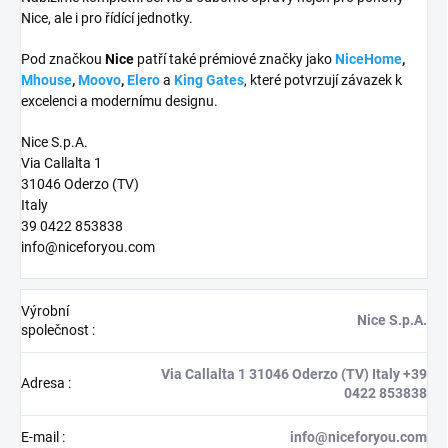
Nice, ale i pro řídící jednotky.
Pod značkou
Nice
patří také prémiové značky jako
NiceHome
,
Mhouse
,
Moovo
,
Elero
a
King Gates
, které potvrzují závazek k
excelenci a modernímu designu.
Nice S.p.A.
Via Callalta 1
31046 Oderzo (TV)
Italy
39 0422 853838
info@niceforyou.com
Výrobní
Nice S.p.A.
společnost
:
Via Callalta 1 31046 Oderzo (TV) Italy +39
Adresa
:
0422 853838
E-mail
:
info@niceforyou.com