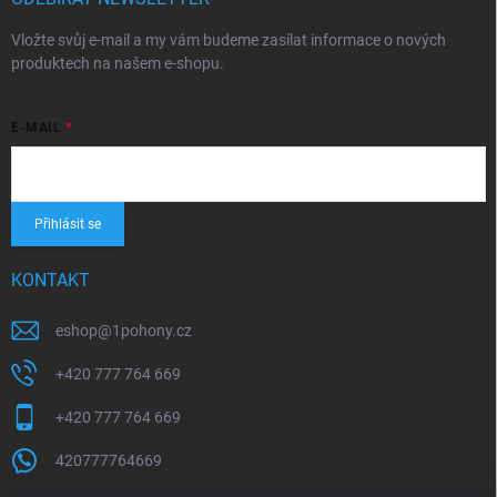
Vložte svůj e-mail a my vám budeme zasílat informace o nových
produktech na našem e-shopu.
E-MAIL
Přihlásit se
KONTAKT
eshop
@
1pohony.cz
+420 777 764 669
+420 777 764 669
420777764669