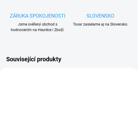
ZÁRUKA SPOKOJENOSTI
SLOVENSKO
Jsme ověřený obchod s
Tovar zasielame aj na Slovensko.
hodnocením na Heuréce i Zboží.
Související produkty
UKONČENÁ VÝROBA
VYPRODÁNO. UKONČENA VÝROBA.
TRVALE NEDOSTUPNÉ.
SIGNO4 automatická