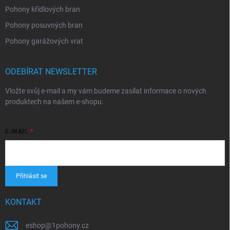
Pohony křídlových bran
Pohony posuvných bran
Pohony garážových vrat
ODEBÍRAT NEWSLETTER
Vložte svůj e-mail a my vám budeme zasílat informace o nových
produktech na našem e-shopu.
E-MAIL
Přihlásit se
KONTAKT
eshop
@
1pohony.cz