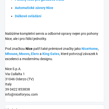
Automatické závory Nice
Dálkové ovládání
Nabízíme kompletní servis a odborné opravy nejen pro pohony
Nice, ale i pro řídící jednotky.
Pod značkou
Nice
patří také prémiové značky jako
NiceHome
,
Mhouse
,
Moovo
,
Elero
a
King Gates
, které potvrzují závazek k
excelenci a modernímu designu.
Nice S.p.A.
Via Callalta 1
31046 Oderzo (TV)
Italy
39 0422 853838
info@niceforyou.com