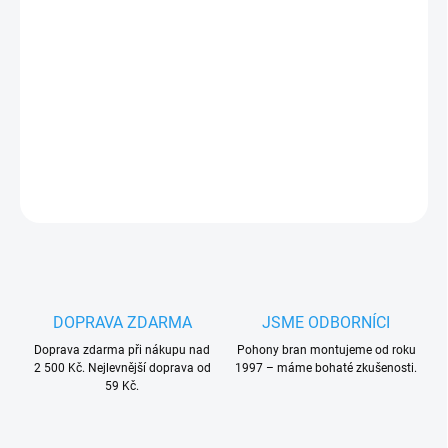
Nice PRMB07F
set předních krytů pohonu
křídlové brány
Nice Wingo / Moby
,
kryty nad šroubovicí
PLU: 332437
DETAILNÍ INFORMACE
ZEPTAT SE
HLÍDAT
DOPRAVA ZDARMA
JSME ODBORNÍCI
Doprava zdarma při nákupu nad
Pohony bran montujeme od roku
2 500 Kč. Nejlevnější doprava od
1997 – máme bohaté zkušenosti.
59 Kč.