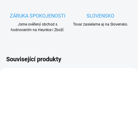
ZÁRUKA SPOKOJENOSTI
SLOVENSKO
Jsme ověřený obchod s
Tovar zasielame aj na Slovensko.
hodnocením na Heuréce i Zboží.
Související produkty
ZDARMA
ZDARMA
SKLADEM
SKLADEM
(1 KS)
(1 KS)
Nice WG2024
Nice Wingo WG4000