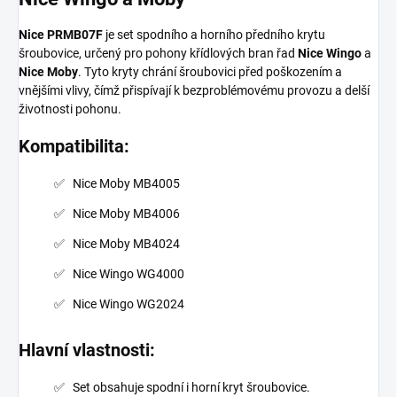
Nice PRMB07F
je set spodního a horního předního krytu
šroubovice, určený pro pohony křídlových bran řad
Nice Wingo
a
Nice Moby
. Tyto kryty chrání šroubovici před poškozením a
vnějšími vlivy, čímž přispívají k bezproblémovému provozu a delší
životnosti pohonu.
Kompatibilita:
Nice Moby MB4005
Nice Moby MB4006
Nice Moby MB4024
Nice Wingo WG4000
Nice Wingo WG2024
Hlavní vlastnosti:
Set obsahuje spodní i horní kryt šroubovice.