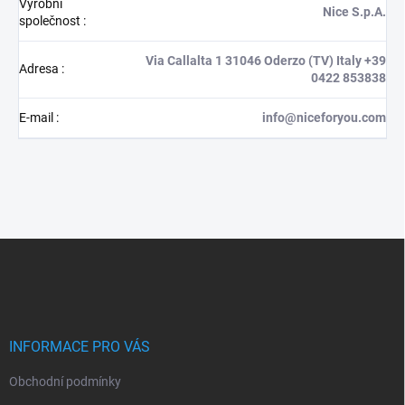
Výrobní
Nice S.p.A.
společnost
:
Via Callalta 1 31046 Oderzo (TV) Italy +39
Adresa
:
0422 853838
E-mail
:
info@niceforyou.com
Z
á
p
a
t
í
INFORMACE PRO VÁS
Obchodní podmínky