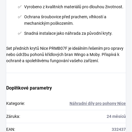
Vyrobeno z kvalitních materiálů pro dlouhou životnost.
Ochrana šroubovice před prachem, vlhkostí a
mechanickým poškozením.
Snadná instalace jako náhrada za původní kryty.
Set předních krytů Nice PRMB07F je ideálním řešením pro opravy
nebo údržbu pohonů křídlových bran Wingo a Moby. Přispívá k
ochraně a spolehlivému fungování vašeho zařízení.
Doplňkové parametry
Kategorie
:
Náhradní díly pro pohony Nice
Záruka
:
24 měsíců
EAN
:
332437