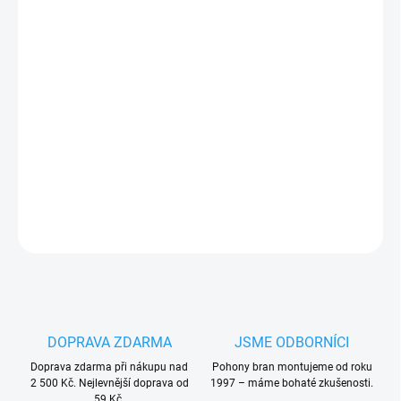
13.8.2026
−
+
Přidat do košíku
Nice
PRBMOFB
pár náhradních krytů fotobuňěk Nice MOFB
PLU: 331680
DETAILNÍ INFORMACE
ZEPTAT SE
HLÍDAT
DOPRAVA ZDARMA
JSME ODBORNÍCI
Doprava zdarma při nákupu nad
Pohony bran montujeme od roku
2 500 Kč. Nejlevnější doprava od
1997 – máme bohaté zkušenosti.
59 Kč.