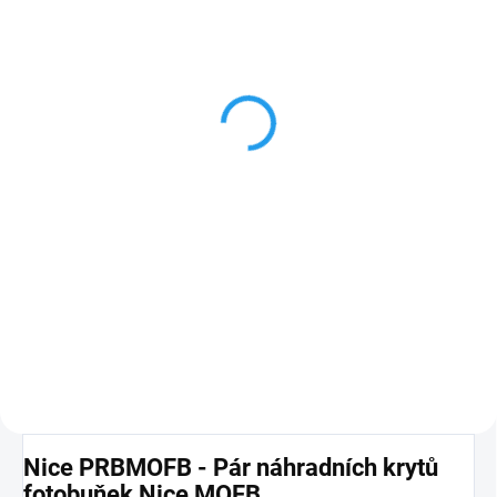
VYPRODÁNO. UKONČENA VÝROBA.
TRVALE NEDOSTUPNÉ.
fotobuňky MOFB k
pohonům Nice Robus
1 577,60 Kč
Detail
pár povrchových fotočlánků s
LED indikací kvality příjmu
paprsku, dosah 30 m. Pro
náhradu pokračujte na "popis
zboží".
PLU: 113050
Nice PRBMOFB - Pár náhradních krytů
fotobuňek Nice MOFB