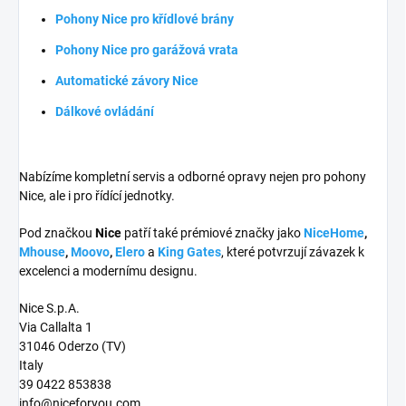
Pohony Nice pro křídlové brány
Pohony Nice pro garážová vrata
Automatické závory Nice
Dálkové ovládání
Nabízíme kompletní servis a odborné opravy nejen pro pohony
Nice, ale i pro řídící jednotky.
Pod značkou
Nice
patří také prémiové značky jako
NiceHome
,
Mhouse
,
Moovo
,
Elero
a
King Gates
, které potvrzují závazek k
excelenci a modernímu designu.
Nice S.p.A.
Via Callalta 1
31046 Oderzo (TV)
Italy
39 0422 853838
info@niceforyou.com