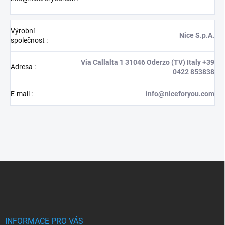
Výrobní
Nice S.p.A.
společnost
:
Via Callalta 1 31046 Oderzo (TV) Italy +39
Adresa
:
0422 853838
E-mail
:
info@niceforyou.com
Z
á
p
a
t
í
INFORMACE PRO VÁS