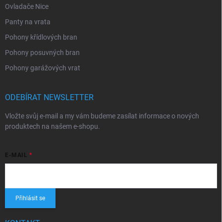
Ovladače Nice
Panty na vrata
Pohony křídlových bran
Pohony posuvných bran
Pohony garážových vrat
ODEBÍRAT NEWSLETTER
Vložte svůj e-mail a my vám budeme zasílat informace o nových
produktech na našem e-shopu.
E-MAIL
Přihlásit se