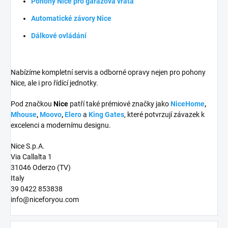
Pohony Nice pro garážová vrata
Automatické závory Nice
Dálkové ovládání
Nabízíme kompletní servis a odborné opravy nejen pro pohony
Nice, ale i pro řídící jednotky.
Pod značkou
Nice
patří také prémiové značky jako
NiceHome
,
Mhouse
,
Moovo
,
Elero
a
King Gates
, které potvrzují závazek k
excelenci a modernímu designu.
Nice S.p.A.
Via Callalta 1
31046 Oderzo (TV)
Italy
39 0422 853838
info@niceforyou.com