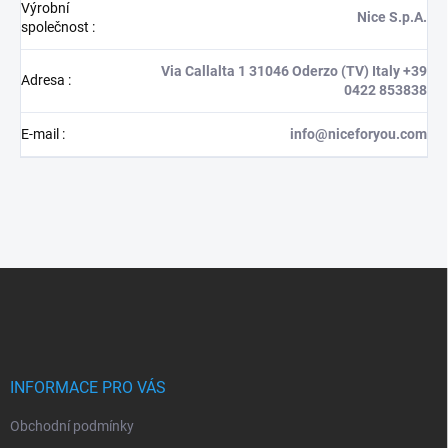
Výrobní
Nice S.p.A.
společnost
:
Via Callalta 1 31046 Oderzo (TV) Italy +39
Adresa
:
0422 853838
E-mail
:
info@niceforyou.com
Z
á
p
a
t
í
INFORMACE PRO VÁS
Obchodní podmínky