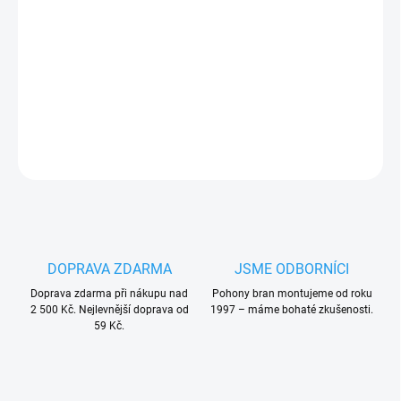
Nice PRBLCO
náhradní kryt blikající lampy Nice Lucy
pro
pohony vrat, oranžová
PLU: 331667
DETAILNÍ INFORMACE
ZEPTAT SE
HLÍDAT
DOPRAVA ZDARMA
JSME ODBORNÍCI
Doprava zdarma při nákupu nad
Pohony bran montujeme od roku
2 500 Kč. Nejlevnější doprava od
1997 – máme bohaté zkušenosti.
59 Kč.