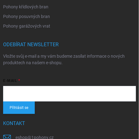
Pohony křídlových bran
Pohony posuvných bran
Pohony garážových vrat
ODEBÍRAT NEWSLETTER
Vložte svůj e-mail a my vám budeme zasílat informace o nových
produktech na našem e-shopu.
E-MAIL
Přihlásit se
KONTAKT
eshop
@
1pohony.cz