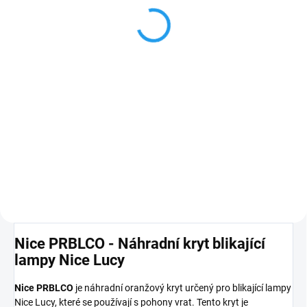
230V, vč. antény
849 Kč
Do košíku
Nice ELAC
výstražná
blikající LED
lampa, 230V
,
s anténou 433,92 MHz
PLU: 116190
Nice PRBLCO - Náhradní kryt blikající
lampy Nice Lucy
Nice PRBLCO
je náhradní oranžový kryt určený pro blikající lampy
Nice Lucy, které se používají s pohony vrat. Tento kryt je