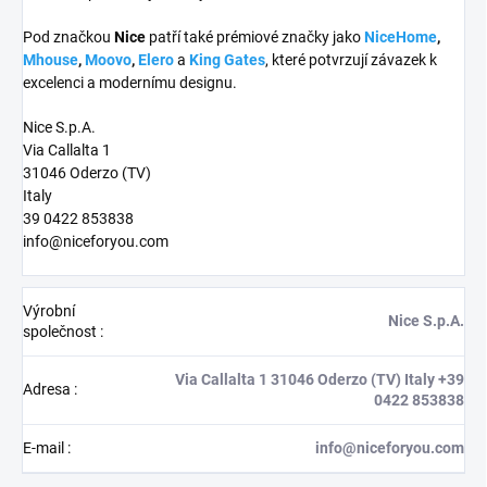
Pod značkou
Nice
patří také prémiové značky jako
NiceHome
,
Mhouse
,
Moovo
,
Elero
a
King Gates
, které potvrzují závazek k
excelenci a modernímu designu.
Nice S.p.A.
Via Callalta 1
31046 Oderzo (TV)
Italy
39 0422 853838
info@niceforyou.com
Výrobní
Nice S.p.A.
společnost
:
Via Callalta 1 31046 Oderzo (TV) Italy +39
Adresa
:
0422 853838
E-mail
:
info@niceforyou.com