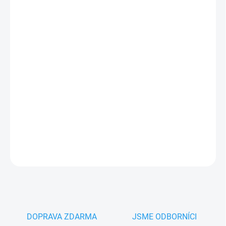
MŮŽEME
DORUČIT DO:
13.8.2026
−
+
Přidat do košíku
Nice PPK hliníkový sloupek pro Nice klíčový spínač, ovládací
klávesnici, čtečku karet, výška 100 cm
PLU: 115080
DETAILNÍ INFORMACE
ZEPTAT SE
HLÍDAT
DOPRAVA ZDARMA
JSME ODBORNÍCI