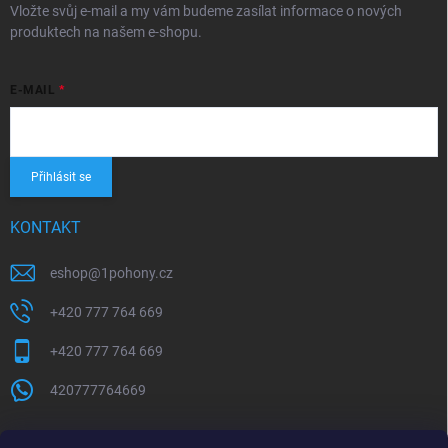
Vložte svůj e-mail a my vám budeme zasílat informace o nových
produktech na našem e-shopu.
E-MAIL
Přihlásit se
KONTAKT
eshop
@
1pohony.cz
+420 777 764 669
+420 777 764 669
420777764669