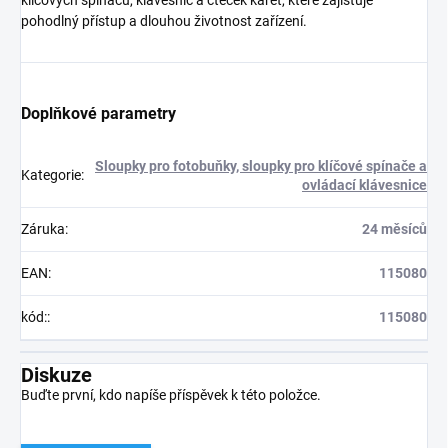
klíčových spínačů, klávesnic a čteček karet, které zajišťuje
pohodlný přístup a dlouhou životnost zařízení.
Doplňkové parametry
Sloupky pro fotobuňky, sloupky pro klíčové spínače a
Kategorie
:
ovládací klávesnice
Záruka
:
24 měsíců
EAN
:
115080
kód:
:
115080
Diskuze
Buďte první, kdo napíše příspěvek k této položce.