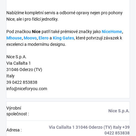
Nabízíme kompletní servis a odborné opravy nejen pro pohony
Nice, ale i pro řídící jednotky.
Pod značkou
Nice
patří také prémiové značky jako
NiceHome
,
Mhouse
,
Moovo
,
Elero
a
King Gates
, které potvrzují závazek k
excelenci a modernímu designu.
Nice S.p.A.
Via Callalta 1
31046 Oderzo (TV)
Italy
39 0422 853838
info@niceforyou.com
Výrobní
Nice S.p.A.
společnost
:
Via Callalta 1 31046 Oderzo (TV) Italy +39
Adresa
:
0422 853838