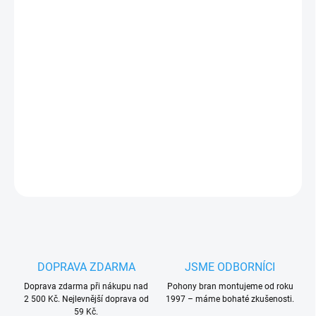
120 Kč bez DPH
Měrná
VYPRODÁNO. UKONČENA VÝROBA. TRVALE NEDOSTUPNÉ.
cena:
Nice PPD1303.4540 spodní část jezdce z
vodící dráhy
pohonu garážových vrat Nice
Shel50, Shel60, Shel75, Moovo
TS432
PLU: 331513
DETAILNÍ INFORMACE
ZEPTAT SE
HLÍDAT
DOPRAVA ZDARMA
JSME ODBORNÍCI
Doprava zdarma při nákupu nad
Pohony bran montujeme od roku
2 500 Kč. Nejlevnější doprava od
1997 – máme bohaté zkušenosti.
59 Kč.