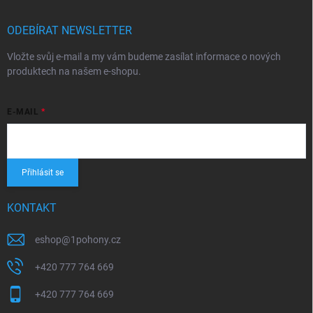
ODEBÍRAT NEWSLETTER
Vložte svůj e-mail a my vám budeme zasílat informace o nových
produktech na našem e-shopu.
E-MAIL
Přihlásit se
KONTAKT
eshop
@
1pohony.cz
+420 777 764 669
+420 777 764 669