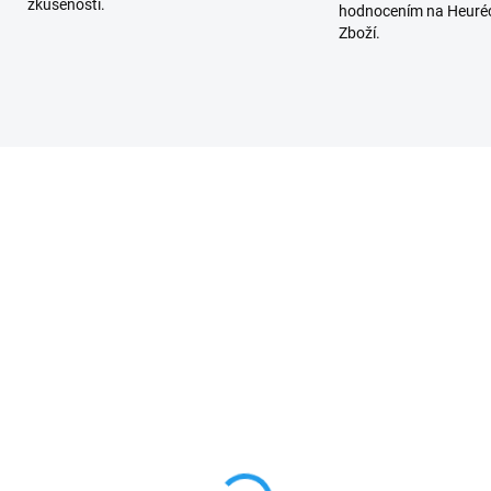
zkušenosti.
hodnocením na Heuréc
Zboží.
SKL
SKLADEM
(
(15 KS)
Nice OXILR přijímač pro
erie do dálkových
ovladače s dosahem až 1
ádačů vrat GP CR2032, 2
km, zásuvný, s LoRa