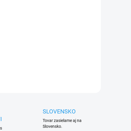
026
Přidat do košíku
ovládání pohonů vrat
s
prodlouženým
dosahem až
ZEPTAT SE
HLÍDAT
SLOVENSKO
I
Tovar zasielame aj na
Slovensko.
 s