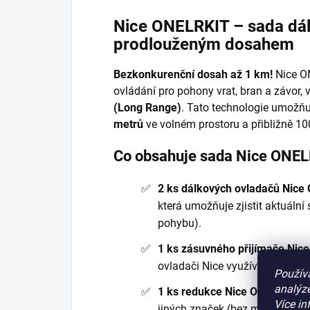
Nice ONELRKIT – sada dál
prodlouženým dosahem
Bezkonkurenční dosah až 1 km!
Nice O
ovládání pro pohony vrat, bran a závor, 
(Long Range)
. Tato technologie umožňu
metrů
ve volném prostoru a přibližně 1
Co obsahuje sada Nice ONE
2 ks dálkových ovladačů Nice
která umožňuje zjistit aktuální 
pohybu).
1 ks zásuvného přijímače Nic
ovladači Nice využívajícími sy
Použív
analýze
1 ks redukce Nice OX2UBP
– u
Více in
jiných značek (bez možnosti zp