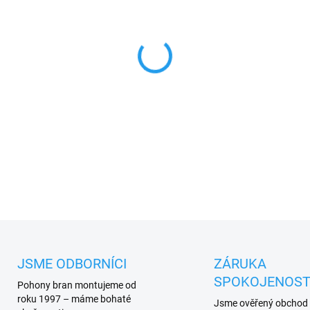
MŮŽEME DORUČIT DO:
17.8.2
−
+
Nice ONELRKIT set dálkového 
1 km
, systém LORA
PLU: 110740
DETAILNÍ INFORMACE
JSME ODBORNÍCI
ZÁRUKA
SPOKOJENOST
Pohony bran montujeme od
roku 1997 – máme bohaté
Jsme ověřený obchod