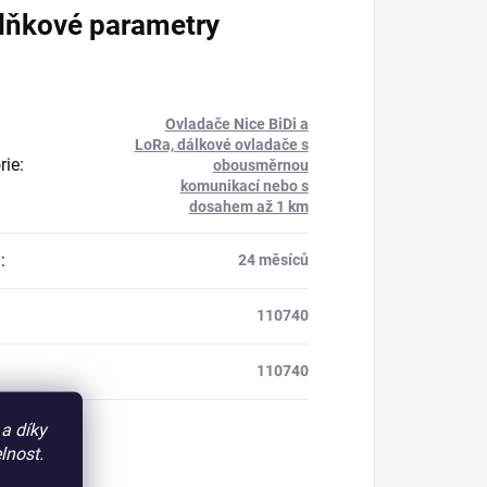
lňkové parametry
Ovladače Nice BiDi a
LoRa, dálkové ovladače s
rie
:
obousměrnou
komunikací nebo s
dosahem až 1 km
a
:
24 měsíců
110740
110740
a díky
lnost.