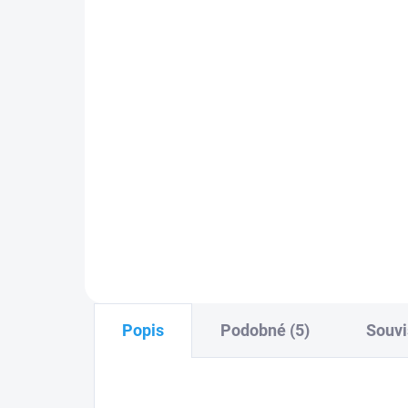
ks
899 Kč
89
Do košíku
Nice ON3ELR
dálkový
ovladač
GP
s dlouhým dosahem až 1 km
do 
pro pohony Nice a se zjištěním
vra
otevření/ zavření brány a vrat
PLU
PLU: 110720
Popis
Podobné (5)
Souvi