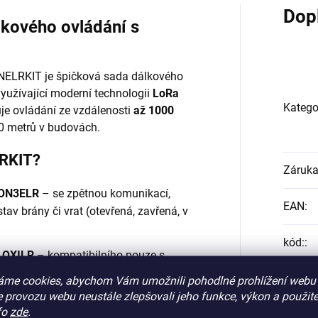
Dop
kového ovládání s
NELRKIT je špičková sada dálkového
využívající moderní technologii
LoRa
Katego
je ovládání ze vzdálenosti
až 1000
00 metrů v budovách.
LRKIT?
Záruk
 ON3ELR
– se zpětnou komunikací,
EAN
:
stav brány či vrat (otevřená, zavřená, v
kód:
:
e OXILR
– kompatibilního pouze s
stém LoRa.
áme cookies, abychom Vám umožnili pohodlné prohlížení webu 
 provozu webu neustále zlepšovali jeho funkce, výkon a použite
možňuje připojit sadu k pohonům
fo
zde
.
ětné kontroly stavu otevření/zavření).