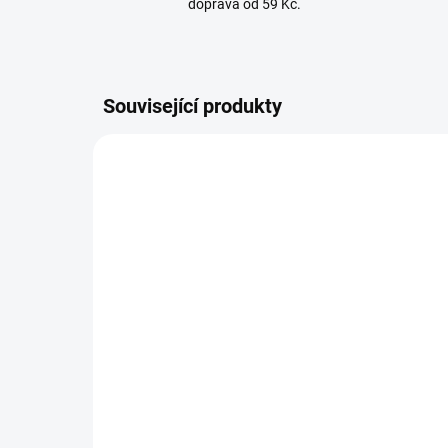
doprava od 59 Kč.
Související produkty
SKLADEM
(2 KS)
Nice ON3ELR obousměrný
Bat
dálkový ovladač Nice s
ovl
dlouhým dosahem až 1 km