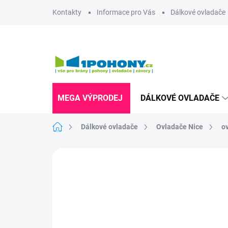
Přejít
Kontakty
Informace pro Vás
Dálkové ovladače
na
obsah
MEGA VÝPRODEJ
DÁLKOVÉ OVLADAČE
Domů
Dálkové ovladače
Ovladače Nice
ov
Neohodnoceno
Podrobnosti hodnoce