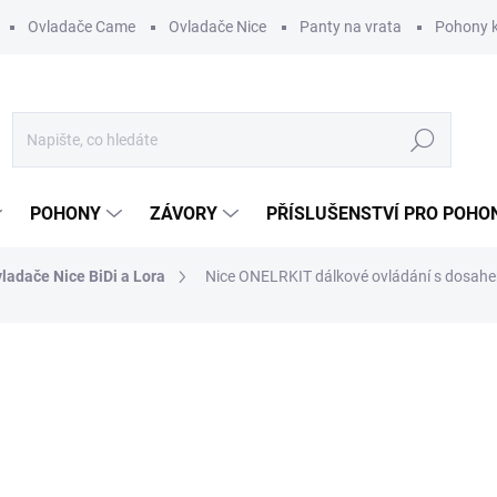
Ovladače Came
Ovladače Nice
Panty na vrata
Pohony k
Hledat
POHONY
ZÁVORY
PŘÍSLUŠENSTVÍ PRO POHO
ladače Nice BiDi a Lora
Nice ONELRKIT dálkové ovládání s dosahe
ní
ZNAČKA:
NICE
3 499 Kč
/ ks
ZDARMA
2 891,74 Kč bez DPH
Měrná
DO 3 - 6 DNŮ
cena: