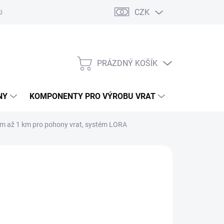
CZK
řídlových bran
Pohony posuvných bran
Pohony garážových vra
PRÁZDNÝ KOŠÍK
NÁKUPNÍ
KOŠÍK
NY
KOMPONENTY PRO VÝROBU VRAT
NÁHRADNÍ D
m až 1 km pro pohony vrat, systém LORA