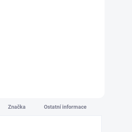
690 Kč
Do košíku
Nice ABF
anténa s
koaxiálním
kabelem
RG58 a konzolou pro
®
montáž, pro přijímače na
433,92 MHz
PLU: 111280
Značka
Ostatní informace