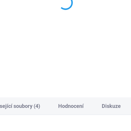
1 410 Kč
 Kč
Do košíku
Do košíku
Obousměrný
přijímač Nice
CR2032
lithiová
baterie 3 V
OXILR
s konektorem SM
dálkových ovládačů na
vybavený technologií LoRa
ta
a brány,
2ks
pro ovladače s dlouhým
dosahem až 1000m
: 160110
PLU: 111300
sející soubory (4)
Hodnocení
Diskuze