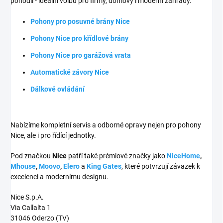
pohodlí - ideální volbu pro firmy, domovy i moderní zahrady.
Pohony pro posuvné brány Nice
Pohony Nice pro křídlové brány
Pohony Nice pro garážová vrata
Automatické závory Nice
Dálkové ovládání
Nabízíme kompletní servis a odborné opravy nejen pro pohony
Nice, ale i pro řídící jednotky.
Pod značkou
Nice
patří také prémiové značky jako
NiceHome
,
Mhouse
,
Moovo
,
Elero
a
King Gates
, které potvrzují závazek k
excelenci a modernímu designu.
Nice S.p.A.
Via Callalta 1
31046 Oderzo (TV)