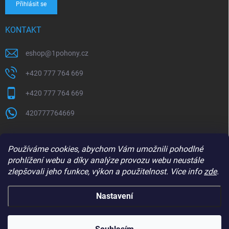
Přihlásit se
KONTAKT
eshop
@
1pohony.cz
+420 777 764 669
+420 777 764 669
420777764669
Používáme cookies, abychom Vám umožnili pohodlné
prohlížení webu a díky analýze provozu webu neustále
zlepšovali jeho funkce, výkon a použitelnost. Více info
zde
.
Nastavení
Copyright 2026
1Pohony.cz
. Všechna práva vyhrazena.
Upravit nastavení
cookies