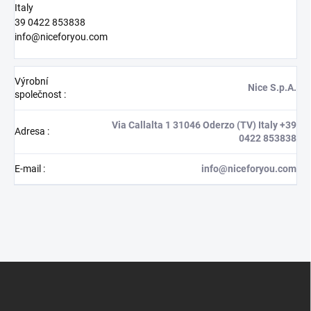
Italy
39 0422 853838
info@niceforyou.com
Výrobní
Nice S.p.A.
společnost
:
Via Callalta 1 31046 Oderzo (TV) Italy +39
Adresa
:
0422 853838
E-mail
:
info@niceforyou.com
Z
á
p