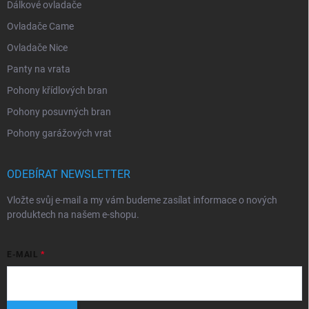
Dálkové ovladače
Ovladače Came
Ovladače Nice
Panty na vrata
Pohony křídlových bran
Pohony posuvných bran
Pohony garážových vrat
ODEBÍRAT NEWSLETTER
Vložte svůj e-mail a my vám budeme zasílat informace o nových
produktech na našem e-shopu.
E-MAIL