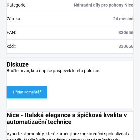
Kategorie
:
Náhradní díly pro pohony Nice
Záruka
:
24 měsíců
EAN
:
330656
kód:
:
330656
Diskuze
Buďte první, kdo napíše příspěvek k této položce.
Přidat komentář
Nice - Italská elegance a špičková kvalita v
automatizační technice
Vyberte si produkty, které zaručují bezkonkurenční spolehlivost a