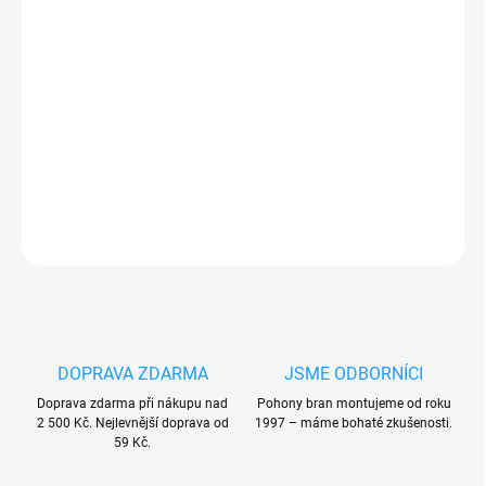
Nice MICROI.1617 mikrospínač z koncového spínače pohonu
posuvné brány Nice
Robo, Nice Thor, Nice Robus i pohonů
Mhouse
PLU: 330656
DETAILNÍ INFORMACE
ZEPTAT SE
HLÍDAT
DOPRAVA ZDARMA
JSME ODBORNÍCI
Doprava zdarma při nákupu nad
Pohony bran montujeme od roku
2 500 Kč. Nejlevnější doprava od
1997 – máme bohaté zkušenosti.
59 Kč.