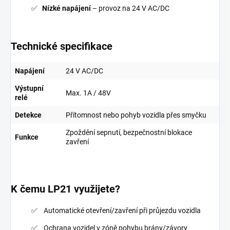
Nízké napájení
– provoz na 24 V AC/DC
Technické specifikace
Napájení
24 V AC/DC
Výstupní
Max. 1A / 48V
relé
Detekce
Přítomnost nebo pohyb vozidla přes smyčku
Zpoždění sepnutí, bezpečnostní blokace
Funkce
zavření
K čemu LP21 využijete?
Automatické otevření/zavření při průjezdu vozidla
Ochrana vozidel v zóně pohybu brány/závory