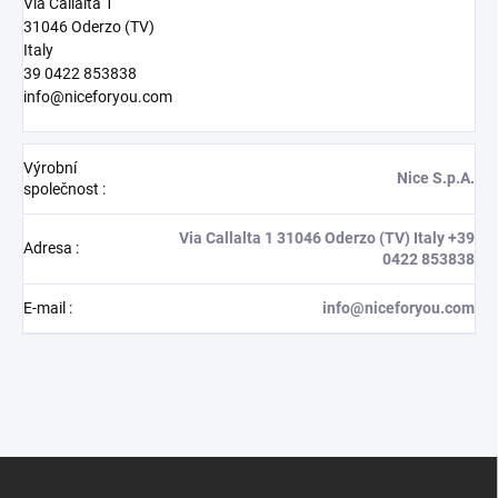
Via Callalta 1
31046 Oderzo (TV)
Italy
39 0422 853838
info@niceforyou.com
Výrobní
Nice S.p.A.
společnost
:
Via Callalta 1 31046 Oderzo (TV) Italy +39
Adresa
:
0422 853838
E-mail
:
info@niceforyou.com
Z
á