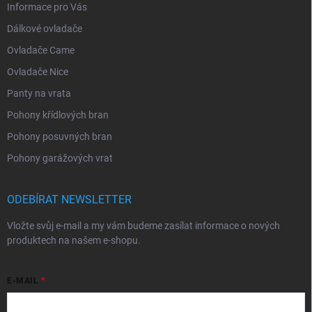
Informace pro Vás
Dálkové ovladače
Ovladače Came
Ovladače Nice
Panty na vrata
Pohony křídlových bran
Pohony posuvných bran
Pohony garážových vrat
ODEBÍRAT NEWSLETTER
Vložte svůj e-mail a my vám budeme zasílat informace o nových
produktech na našem e-shopu.
E-MAIL