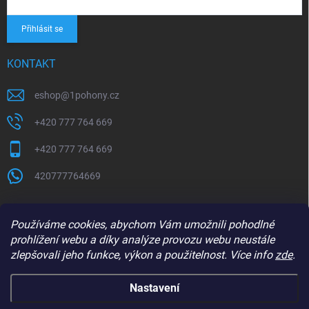
Přihlásit se
KONTAKT
eshop
@
1pohony.cz
+420 777 764 669
+420 777 764 669
420777764669
Používáme cookies, abychom Vám umožnili pohodlné
prohlížení webu a díky analýze provozu webu neustále
zlepšovali jeho funkce, výkon a použitelnost. Více info
zde
.
Nastavení