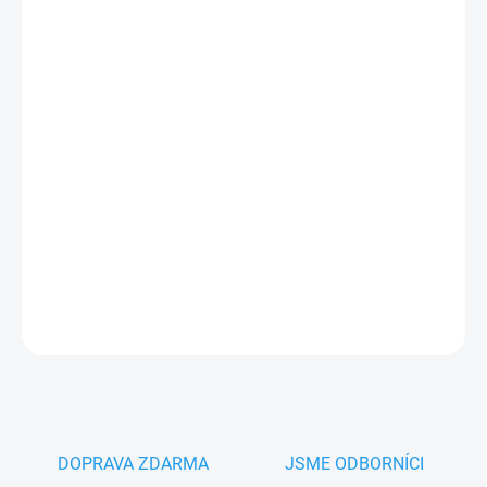
13.8.2026
−
+
Přidat do košíku
Nice LP1 Indukční detektor
pro detekci
přítomnosti vozidla
,
jednosmyčkový, napájení 24V, zpožďovací funkce sepnutí
průjezdu,
PLU: 170330
DETAILNÍ INFORMACE
ZEPTAT SE
HLÍDAT
DOPRAVA ZDARMA
JSME ODBORNÍCI