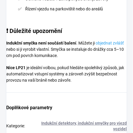
Řízení vjezdu na parkoviště nebo do areálů
❗ Důležité upozornění
Indukční smyčka není součástí balení
. Můžete ji
objednat zvlášť
nebo si ji vyrobit vlastní. Smyčka se instaluje do drážky cca 5–10
cm pod povrch komunikace.
Nice LP21
je ideální volbou, pokud hledáte spolehlivý způsob, jak
automatizovat vstupní systémy a zároveň zvýšit bezpečnost
provozu na vaší bráně nebo závoře.
Doplňkové parametry
Indukční detektory, indukční smyčky pro vjezd
Kategorie
:
vozidel