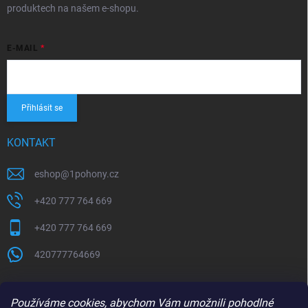
produktech na našem e-shopu.
E-MAIL
Přihlásit se
KONTAKT
eshop
@
1pohony.cz
+420 777 764 669
+420 777 764 669
420777764669
Používáme cookies, abychom Vám umožnili pohodlné