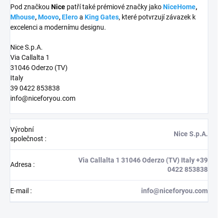
Pod značkou
Nice
patří také prémiové značky jako
NiceHome
,
Mhouse
,
Moovo
,
Elero
a
King Gates
, které potvrzují závazek k
excelenci a modernímu designu.
Nice S.p.A.
Via Callalta 1
31046 Oderzo (TV)
Italy
39 0422 853838
info@niceforyou.com
Výrobní
Nice S.p.A.
společnost
:
Via Callalta 1 31046 Oderzo (TV) Italy +39
Adresa
:
0422 853838
E-mail
:
info@niceforyou.com