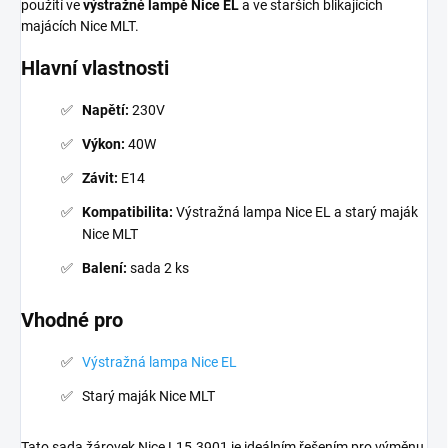
použití ve
výstražné lampě Nice EL
a ve starších blikajících
majácích Nice MLT.
Hlavní vlastnosti
Napětí:
230V
Výkon:
40W
Závit:
E14
Kompatibilita:
Výstražná lampa Nice EL a starý maják
Nice MLT
Balení:
sada 2 ks
Vhodné pro
Výstražná lampa Nice EL
Starý maják Nice MLT
Tato sada žárovek Nice L15.3901 je ideálním řešením pro výměnu