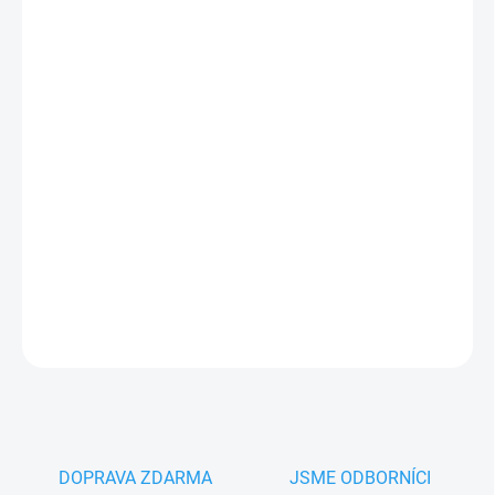
MŮŽEME
DORUČIT DO:
14.8.2026
−
+
Přidat do košíku
Nice L15.3901 je oranžová žárovka
pro lampy pro pohony
Nice na 230V. Sada 2ks.
PLU: 330623
DETAILNÍ INFORMACE
ZEPTAT SE
HLÍDAT
DOPRAVA ZDARMA
JSME ODBORNÍCI