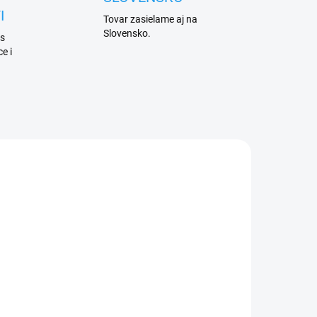
I
Tovar zasielame aj na
Slovensko.
 s
e i
ARMA
ADEM
1 KS)