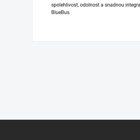
spolehlivost, odolnost a snadnou integr
BlueBus.
Z
á
p