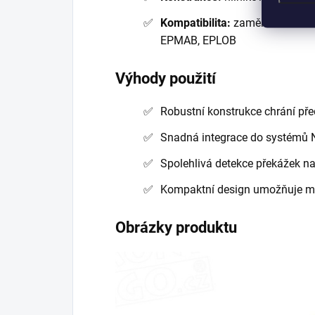
Kompatibilita:
zaměnitelné s N
EPMAB, EPLOB
Výhody použití
Robustní konstrukce chrání p
Snadná integrace do systémů N
Spolehlivá detekce překážek n
Kompaktní design umožňuje mo
Obrázky produktu