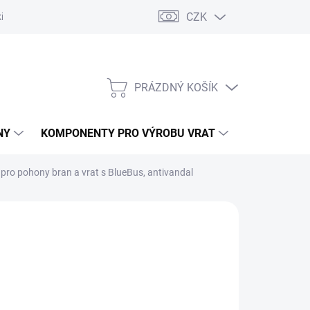
CZK
řídlových bran
Pohony posuvných bran
Pohony garážových vra
PRÁZDNÝ KOŠÍK
NÁKUPNÍ
KOŠÍK
NY
KOMPONENTY PRO VÝROBU VRAT
NÁHRADNÍ D
pro pohony bran a vrat s BlueBus, antivandal