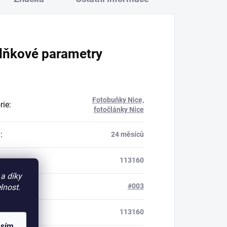
lňkové parametry
Fotobuňky Nice,
rie
:
fotočlánky Nice
a
:
24 měsíců
113160
a díky
#003
lnost.
gové číslo
:
113160
asím