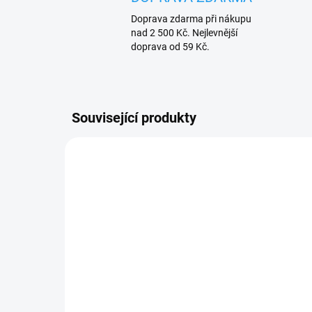
Doprava zdarma při nákupu
nad 2 500 Kč. Nejlevnější
doprava od 59 Kč.
Související produkty
VÝPRODEJ
VÝPRO
UKONČENÁ VÝROBA
ZDARMA
DO 3 - 6 DNŮ
Nice Robus400 samostatný
Nic