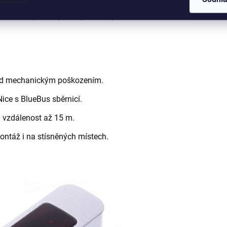
ice MOFB, EPMB, EPLB, EPMOB,
řed mechanickým poškozením.
ice s BlueBus sběrnicí.
a vzdálenost až 15 m.
ntáž i na stísněných místech.