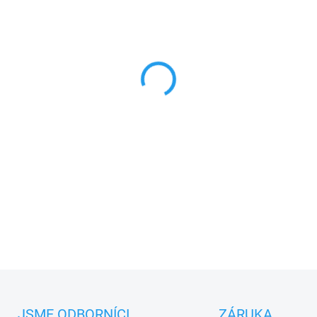
MŮŽEME DORUČIT DO:
17.8.2
−
+
Nice EPSAB
úzké
fotobuňky p
hliníkový
antivandal kryt
, dosa
PLU: 113160
DETAILNÍ INFORMACE
JSME ODBORNÍCI
ZÁRUKA