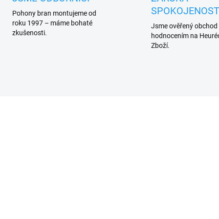
SPOKOJENOST
Pohony bran montujeme od
roku 1997 – máme bohaté
Jsme ověřený obchod
zkušenosti.
hodnocením na Heuréc
Zboží.
DEJ
ZDARMA
ZD
DO 3 - 6 DNŮ
SKL
(
e RB600 pohon posuvné