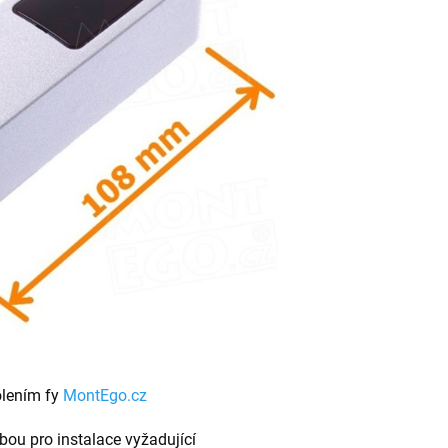
olením fy
MontEgo.cz
ou pro instalace vyžadující