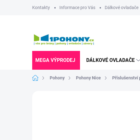
Přejít
Kontakty
Informace pro Vás
Dálkové ovladače
na
obsah
MEGA VÝPRODEJ
DÁLKOVÉ OVLADAČE
Domů
Pohony
Pohony Nice
Příslušenství
Neohodnoceno
Podrobnosti hodnoce