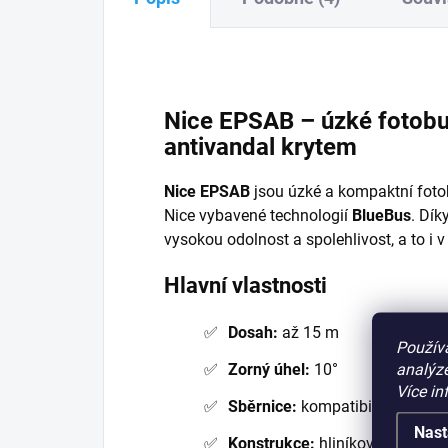
Nice EPSAB – úzké fotobu
antivandal krytem
Nice EPSAB
jsou úzké a kompaktní foto
Nice vybavené technologií
BlueBus
. Dík
vysokou odolnost a spolehlivost, a to i
Hlavní vlastnosti
Dosah:
až 15 m
Použív
analýze
Zorný úhel:
10°
Více in
Sběrnice:
kompatibilní s BlueB
Nast
Konstrukce:
hliníkový antivand