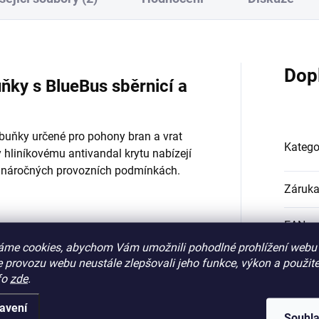
Dop
ňky s BlueBus sběrnicí a
buňky určené pro pohony bran a vrat
Katego
y hliníkovému antivandal krytu nabízejí
 v náročných provozních podmínkách.
Záruk
EAN
:
áme cookies, abychom Vám umožnili pohodlné prohlížení webu 
#
:
 provozu webu neustále zlepšovali jeho funkce, výkon a použite
fo
zde
.
us
katalo
avení
al kryt
Souhl