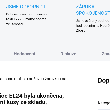
JSME ODBORNÍCI
ZÁRUKA
SPOKOJENOST
Pohony bran montujeme od
roku 1997 – máme bohaté
Jsme ověřený obchod
zkušenosti.
hodnocením na Heuréc
Zboží.
Hodnocení
Diskuze
Zna
 transparentní, s oranžovou žárovkou na
Dop
ice EL24 byla ukončena,
í kusy ze skladu,
Katego