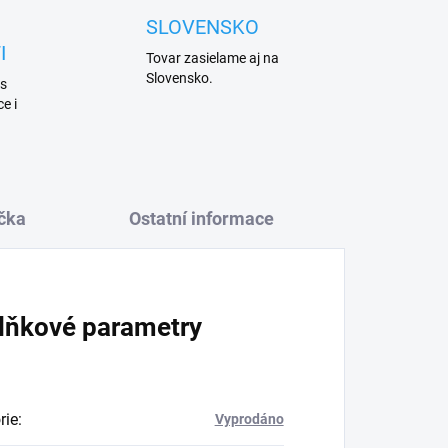
SLOVENSKO
I
Tovar zasielame aj na
Slovensko.
 s
e i
čka
Ostatní informace
lňkové parametry
rie
:
Vyprodáno