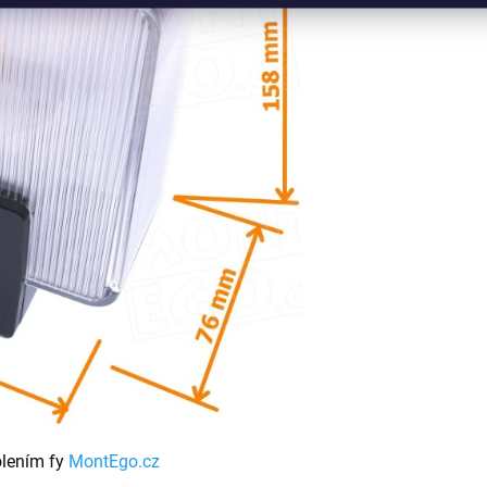
olením fy
MontEgo.cz