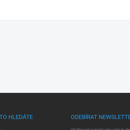
TO HLEDÁTE
ODEBÍRAT NEWSLETT
Vložte svůj e-mail a my vám bud