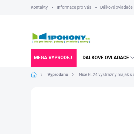
Přejít
Kontakty
Informace pro Vás
Dálkové ovladače
na
obsah
MEGA VÝPRODEJ
DÁLKOVÉ OVLADAČE
Domů
Vyprodáno
Nice EL24 výstražný maják s a
Neohodnoceno
Podrobnosti hodnoce
UKONČENÁ VÝROBA