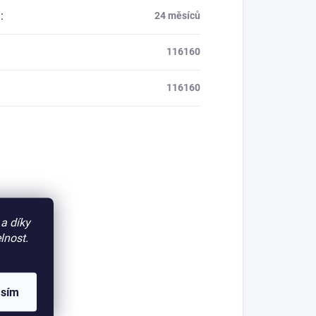
a
:
24 měsíců
116160
116160
a díky
lnost.
asím