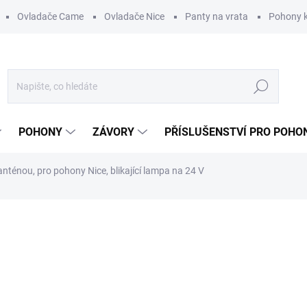
Ovladače Came
Ovladače Nice
Panty na vrata
Pohony k
Hledat
POHONY
ZÁVORY
PŘÍSLUŠENSTVÍ PRO POHO
nténou, pro pohony Nice, blikající lampa na 24 V
ní
ZNAČKA:
NICE
1 059 Kč
/ ks
875,21 Kč bez DPH
Měrná
VYPRODÁNO. UKONČENA V