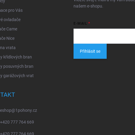
kty
našem e-shopu.
mace pro Vás
é ovladače
E-MAIL
ače Came
ače Nice
na vrata
Přihlásit se
 křídlových bran
y posuvných bran
y garážových vrat
TAKT
eshop
@
1pohony.cz
+420 777 764 669
+420 777 764 669