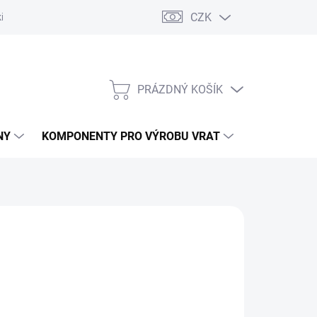
CZK
řídlových bran
Pohony posuvných bran
Pohony garážových vra
PRÁZDNÝ KOŠÍK
NÁKUPNÍ
KOŠÍK
NY
KOMPONENTY PRO VÝROBU VRAT
NÁHRADNÍ D
ÝROBA. TRVALE NEDOSTUPNÉ.