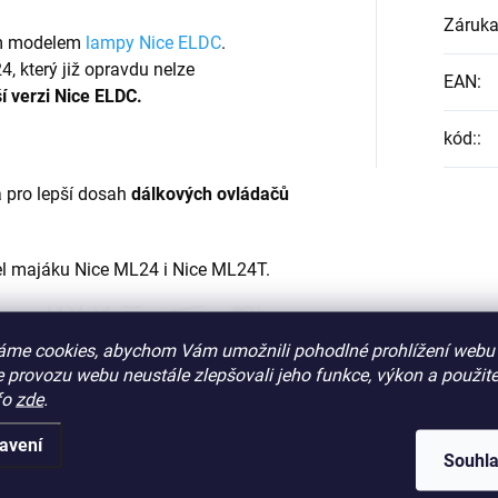
Záruk
m modelem
lampy Nice ELDC
.
4, který již opravdu nelze
EAN
:
í verzi Nice ELDC.
kód:
:
 pro lepší dosah
dálkových ovládačů
l majáku Nice ML24 i Nice ML24T.
áme cookies, abychom Vám umožnili pohodlné prohlížení webu 
 provozu webu neustále zlepšovali jeho funkce, výkon a použite
fo
zde
.
avení
Souhl