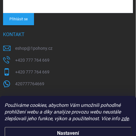
Přihlásit se
KONTAKT
eshop
@
1pohony.cz
+420 777 764 669
+420 777 764 669
420777764669
Používáme cookies, abychom Vám umožnili pohodlné
prohlížení webu a díky analýze provozu webu neustále
zlepšovali jeho funkce, výkon a použitelnost. Více info
zde
.
Nastavení