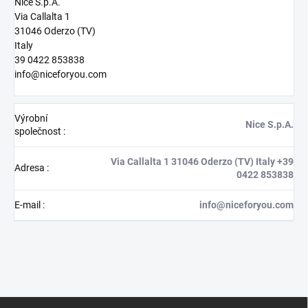
Nice S.p.A.
Via Callalta 1
31046 Oderzo (TV)
Italy
39 0422 853838
info@niceforyou.com
Výrobní
Nice S.p.A.
společnost
:
Via Callalta 1 31046 Oderzo (TV) Italy +39
Adresa
:
0422 853838
E-mail
:
info@niceforyou.com
Z