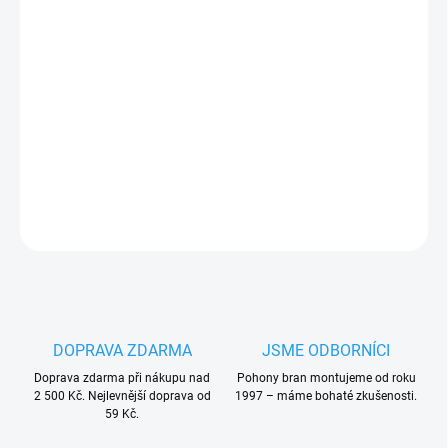
−
+
Přidat do košíku
Nice CHS1009
náhradní odblokovací klíč
č.1009
pro pohony
Nice
a klíčové spínače, sada 3ks
PLU: 330450
DETAILNÍ INFORMACE
ZEPTAT SE
HLÍDAT
DOPRAVA ZDARMA
JSME ODBORNÍCI
Doprava zdarma při nákupu nad
Pohony bran montujeme od roku
2 500 Kč. Nejlevnější doprava od
1997 – máme bohaté zkušenosti.
59 Kč.