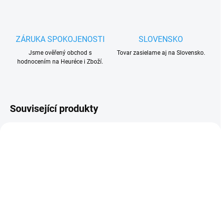
ZÁRUKA SPOKOJENOSTI
SLOVENSKO
Jsme ověřený obchod s
Tovar zasielame aj na Slovensko.
hodnocením na Heuréce i Zboží.
Související produkty
UKONČENÁ VÝROBA
VYPRODÁNO. UKONČENA VÝROBA.
SKLADEM
TRVALE NEDOSTUPNÉ.
(1 KS)