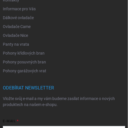
Informace pro Vás
Dálkové ovladače
Ovladače Came
Ovladače Nice
Panty na vrata
Pohony křídlových bran
Pohony posuvných bran
Pohony garážových vrat
ODEBÍRAT NEWSLETTER
Vložte svůj e-mail a my vám budeme zasílat informace o nových
produktech na našem e-shopu.
E-MAIL