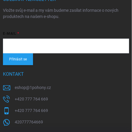
Vložte svůj e-mail a my vám budeme zasílat informace o nových
produktech na našem e-shopu.
E-MAIL
Přihlásit se
KONTAKT
eshop
@
1pohony.cz
+420 777 764 669
+420 777 764 669
420777764669