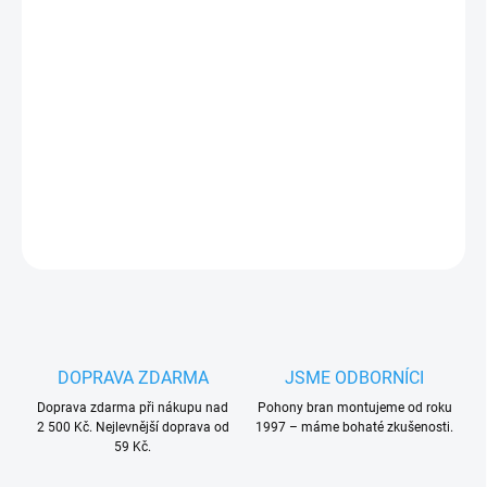
Měrná
VYPRODÁNO. UKONČENA VÝROBA. TRVALE NEDOSTUPNÉ.
cena:
Moveto dálkový ovládač, pevný kód, 433 MHz, jen k pohonům
Euromatic SLIDER 500, Lever 400
PLU: 26714
DETAILNÍ INFORMACE
ZEPTAT SE
HLÍDAT
DOPRAVA ZDARMA
JSME ODBORNÍCI
Doprava zdarma při nákupu nad
Pohony bran montujeme od roku
2 500 Kč. Nejlevnější doprava od
1997 – máme bohaté zkušenosti.
59 Kč.