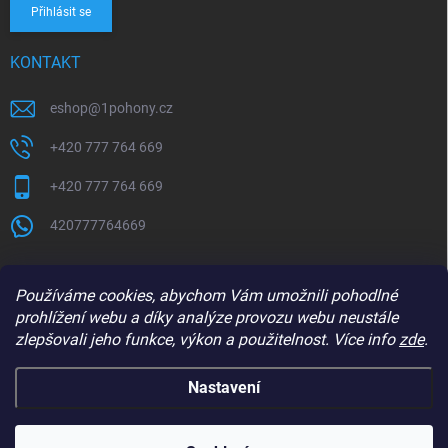
Přihlásit se
KONTAKT
eshop
@
1pohony.cz
+420 777 764 669
+420 777 764 669
420777764669
Používáme cookies, abychom Vám umožnili pohodlné
prohlížení webu a díky analýze provozu webu neustále
zlepšovali jeho funkce, výkon a použitelnost. Více info
zde
.
Nastavení
Copyright 2026
1Pohony.cz
. Všechna práva vyhrazena.
Upravit nastavení
cookies