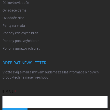
Dálkové ovladače
Ovladače Came
Ovladače Nice
Panty na vrata
Pohony křídlových bran
Pohony posuvných bran
Pohony garážových vrat
ODEBÍRAT NEWSLETTER
Vložte svůj e-mail a my vám budeme zasílat informace o nových
produktech na našem e-shopu.
E-MAIL