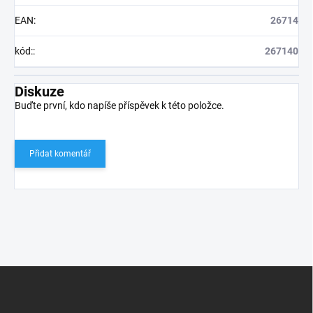
EAN
:
26714
kód:
:
267140
Diskuze
Buďte první, kdo napíše příspěvek k této položce.
Přidat komentář
Z
á
p