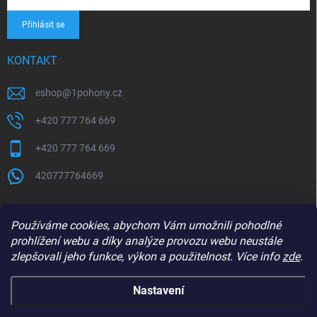
Přihlásit se
KONTAKT
eshop
@
1pohony.cz
+420 777 764 669
+420 777 764 669
420777764669
Používáme cookies, abychom Vám umožnili pohodlné
prohlížení webu a díky analýze provozu webu neustále
zlepšovali jeho funkce, výkon a použitelnost. Více info
zde
.
Nastavení