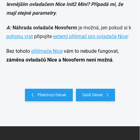
levnějším ovladačem Nice Init2 Mini? Připadá mi, že
mají stejné parametry.
A:
Náhrada ovladače Novoferm
je možná, jen pokud si k
pohonu vrat
připojíte
externí přijímač pro ovladače Nice
:
Bez tohoto
přijímače Nice
vám to nebude fungovat,
záměna ovladačů Nice a Novoferm není možná
.
Předchozí článek
Další článek
Z
á