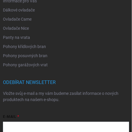
Informace pro Vás
Dálkové ovladače
Ovladače Came
Ovladače Nice
Panty na vrata
Pohony křídlových bran
Pohony posuvných bran
Pohony garážových vrat
ODEBÍRAT NEWSLETTER
Vložte svůj e-mail a my vám budeme zasílat informace o nových
produktech na našem e-shopu.
E-MAIL