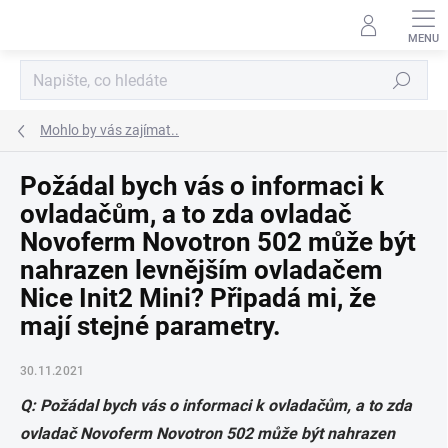
Přejít
na
obsah
Hledat
Mohlo by vás zajímat..
Požádal bych vás o informaci k
ovladačům, a to zda ovladač
Novoferm Novotron 502 může být
nahrazen levnějším ovladačem
Nice Init2 Mini? Připadá mi, že
mají stejné parametry.
30.11.2021
Q: Požádal bych vás o informaci k ovladačům, a to zda
ovladač Novoferm Novotron 502 může být nahrazen