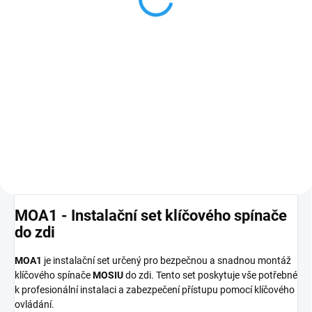
Detail
Klíčový spínač vestavný s
cylindrickou vložkou, možné
osvětlení. Klíčový spínač Nice
MOSIU se již nevyrábí, pro
náhradu pokračujte na "popis
zboží".
PLU: 11202
MOA1 - Instalační set klíčového spínače
do zdi
MOA1
je instalační set určený pro bezpečnou a snadnou montáž
klíčového spínače
MOSIU
do zdi. Tento set poskytuje vše potřebné
k profesionální instalaci a zabezpečení přístupu pomocí klíčového
ovládání.