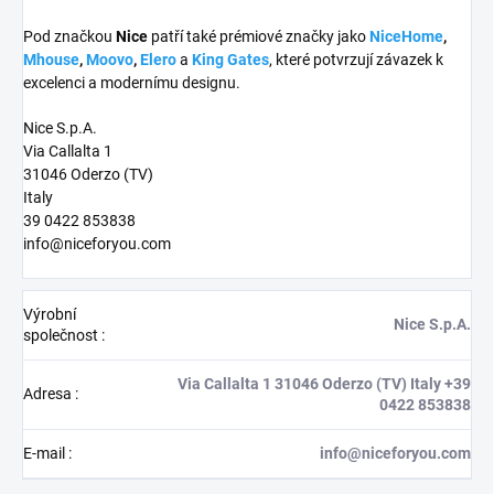
Pod značkou
Nice
patří také prémiové značky jako
NiceHome
,
Mhouse
,
Moovo
,
Elero
a
King Gates
, které potvrzují závazek k
excelenci a modernímu designu.
Nice S.p.A.
Via Callalta 1
31046 Oderzo (TV)
Italy
39 0422 853838
info@niceforyou.com
Výrobní
Nice S.p.A.
společnost
:
Via Callalta 1 31046 Oderzo (TV) Italy +39
Adresa
:
0422 853838
E-mail
:
info@niceforyou.com