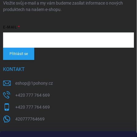
Vložte svůj e-mail a my vám budeme zasílat informace o nových
produktech na našem e-shopu.
E-MAIL
Přihlásit se
KONTAKT
eshop
@
1pohony.cz
+420 777 764 669
+420 777 764 669
420777764669