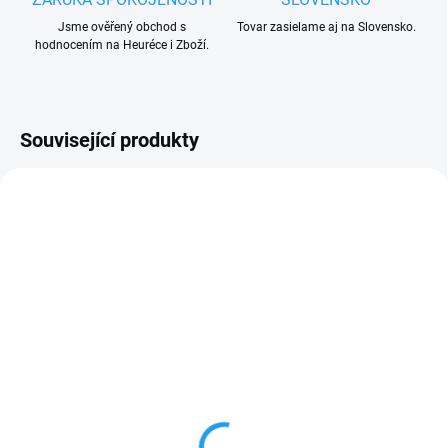
Jsme ověřený obchod s
Tovar zasielame aj na Slovensko.
hodnocením na Heuréce i Zboží.
Související produkty
UKONČENÁ VÝROBA
VYPRODÁNO. UKONČENA VÝROBA.
TRVALE NEDOSTUPNÉ.
MOSIU vestavný klíčový
spínač pro vrata a brány
1 125,30 Kč