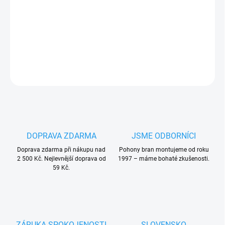
set pro instalaci MOSIU do zdi
PLU: 112050
DETAILNÍ INFORMACE
ZEPTAT SE
HLÍDAT
DOPRAVA ZDARMA
JSME ODBORNÍCI
Doprava zdarma při nákupu nad
Pohony bran montujeme od roku
2 500 Kč. Nejlevnější doprava od
1997 – máme bohaté zkušenosti.
59 Kč.
ZÁRUKA SPOKOJENOSTI
SLOVENSKO