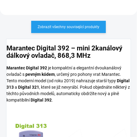
Zobrazit všechny související produkty
Marantec Digital 392 – mini 2kanálový
dálkový ovladač, 868,3 MHz
Marantec Digital 392
je kompaktní a elegantní dvoukanálový
ovladač s
pevným kódem
, určený pro pohony vrat Marantec.
Tento moderní model (od roku 2019) nahrazuje starší typy
Digital
313
a
Digital 321
, které se již nevyrábí. Pokud objednáte některý z
těchto původních modelů, automaticky obdržíte nový a plně
kompatibilní
Digital 392
.