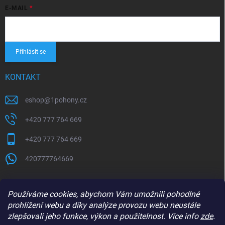
E-MAIL
Přihlásit se
KONTAKT
eshop
@
1pohony.cz
+420 777 764 669
+420 777 764 669
420777764669
Používáme cookies, abychom Vám umožnili pohodlné
prohlížení webu a díky analýze provozu webu neustále
zlepšovali jeho funkce, výkon a použitelnost. Více info
zde
.