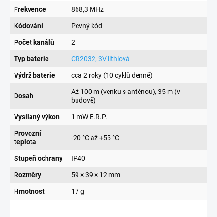
Frekvence
868,3 MHz
Kódování
Pevný kód
Počet kanálů
2
Typ baterie
CR2032, 3V lithiová
Výdrž baterie
cca 2 roky (10 cyklů denně)
Až 100 m (venku s anténou), 35 m (v
Dosah
budově)
Vysílaný výkon
1 mW E.R.P.
Provozní
-20 °C až +55 °C
teplota
Stupeň ochrany
IP40
Rozměry
59 × 39 × 12 mm
Hmotnost
17 g