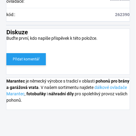
ovládače
:
kód:
:
262390
Diskuze
Buďte první, kdo napíše příspěvek k této položce.
Přidat komentář
Marantec
je německý výrobce s tradicí v oblasti
pohonů pro brány
a garážová vrata
. V našem sortimentu najdete
dálkové ovladače
Marantec
,
fotobuňky
i
náhradní díly
pro spolehlivý provoz vašich
pohonů.