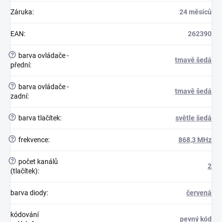
Záruka
:
24 měsíců
EAN
:
262390
?
barva ovládače -
tmavě šedá
přední
:
?
barva ovládače -
tmavě šedá
zadní
:
?
barva tlačítek
:
světle šedá
?
frekvence
:
868,3 MHz
?
počet kanálů
2
(tlačítek)
:
barva diody
:
červená
kódování
pevný kód