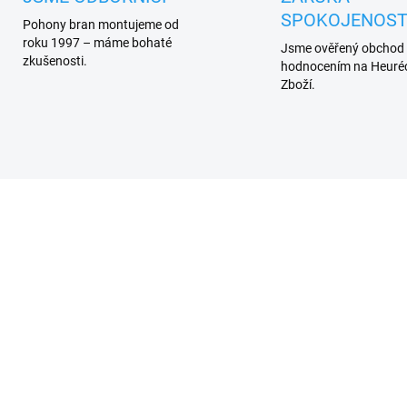
SPOKOJENOST
Pohony bran montujeme od
roku 1997 – máme bohaté
Jsme ověřený obchod
zkušenosti.
hodnocením na Heuréc
Zboží.
DO 3 - 6 DNŮ
SKL
erní přijímač Marantec
(