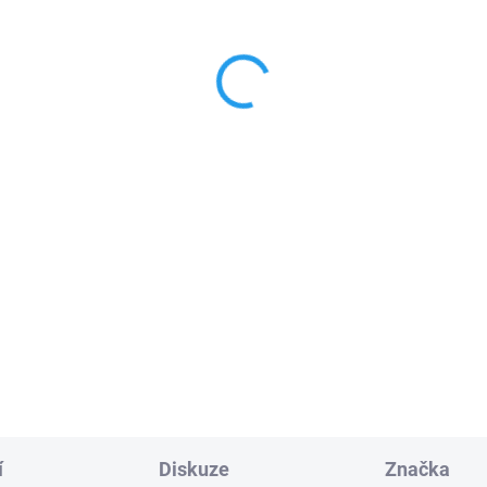
ITAL 343.2, pro ovladače
Marantec Digital 392 mal
 MHz, 2 kanálový
kanálový dálkový ovlada
930 Kč
pro pohony vrat, 433,92 
999 Kč
Do košíku
Do košíku
antec Digital 343.2
,
externí
análový
přijímač
pro
Dálkový
ovladač Marantec
kové ovladače Marantec ,
Digital 392
, 433,92 MHz, dv
voucí kód
kanálový
mini ovladač pro
vrata a brány
: 262150
PLU: 262380
í
Diskuze
Značka