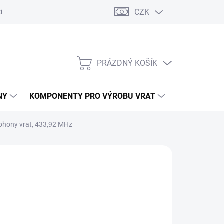
CZK
řídlových bran
Pohony posuvných bran
Pohony garážových vra
PRÁZDNÝ KOŠÍK
NÁKUPNÍ
KOŠÍK
NY
KOMPONENTY PRO VÝROBU VRAT
NÁHRADNÍ D
ohony vrat, 433,92 MHz