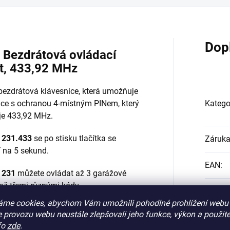
Dop
Bezdrátová ovládací
at, 433,92 MHz
bezdrátová klávesnice, která umožňuje
nice s ochranou 4-místným PINem, který
Katego
 je 433,92 MHz.
 231.433
se po stisku tlačítka se
Záruk
 na 5 sekund.
EAN
:
 231
můžete ovládat až 3 garážové
až třemi různými kódy.
?
frek
áme cookies, abychom Vám umožnili pohodlné prohlížení webu 
snice Marantec Command
 provozu webu neustále zlepšovali jeho funkce, výkon a použite
kód:
:
fo
zde
.