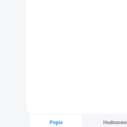
DIG
Baterie do dálkových
433
ovládačů vrat GP CR2032, 2
ks
1 
89 Kč
Do košíku
Mar
2 k
GP
CR2032
lithiová
baterie 3 V
dál
do dálkových ovládačů na
plo
vrata
a brány,
2ks
PLU
PLU: 160110
Popis
Hodnocen