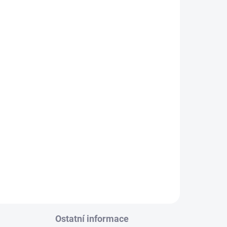
ý 2-
č
MHz
ou-
Ostatní informace