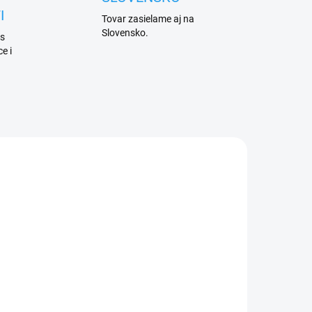
I
Tovar zasielame aj na
Slovensko.
 s
e i
ADEM
2 KS)