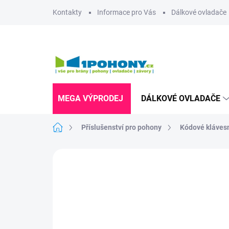
Přejít
Kontakty
Informace pro Vás
Dálkové ovladače
na
obsah
MEGA VÝPRODEJ
DÁLKOVÉ OVLADAČE
Domů
Příslušenství pro pohony
Kódové kláves
Neohodnoceno
Podrobnosti hodnoce