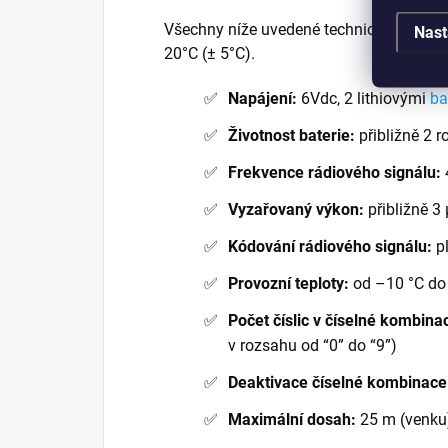
Všechny níže uvedené technické parametry
Nast
20°C (± 5°C).
Napájení:
6Vdc, 2 lithiovými
ba
Životnost baterie:
přibližně 2 r
Frekvence rádiového signálu:
Vyzařovaný výkon:
přibližně 3
Kódování rádiového signálu:
pl
Provozní teploty:
od –10 °C do
Počet číslic v číselné kombinac
v rozsahu od “0” do “9”)
Deaktivace číselné kombinace
Maximální dosah:
25 m (venku)