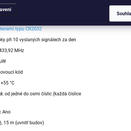
 platí při teplotě okolního prostředí
avení
Souhl
teriemi typu CR2032
oky při 10 vyslaných signálech za den
433,92 MHz
 μW
ovoucí kód
 +55 °C
i:
od jedné do osmi číslic (každá číslice
:
Ano
, 15 m (uvnitř budov)