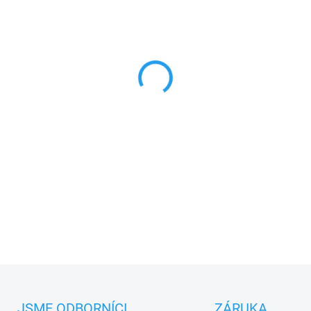
MŮŽEME DORUČIT DO:
27.8.2
−
+
Marantec Command 231
bezd
Marantec,
433,92 MHz
PLU: 262200
DETAILNÍ INFORMACE
JSME ODBORNÍCI
ZÁRUKA