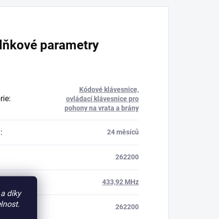
lňkové parametry
Kódové klávesnice,
rie
:
ovládací klávesnice pro
pohony na vrata a brány
a
:
24 měsíců
262200
vence
:
433,92 MHz
a díky
lnost.
262200