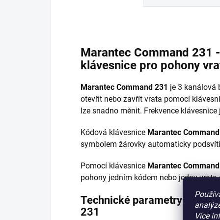
Marantec Command 231 - 
klávesnice pro pohony vr
Marantec Command 231
je 3 kanálová 
otevřít nebo zavřít vrata pomocí kláves
lze snadno měnit. Frekvence klávesnice
Kódová klávesnice
Marantec Command
symbolem žárovky automaticky podsvítí
Pomocí klávesnice
Marantec Command
pohony jedním kódem nebo jedny vrata 
Použív
Technické parametry kláve
analýze
231
Více in