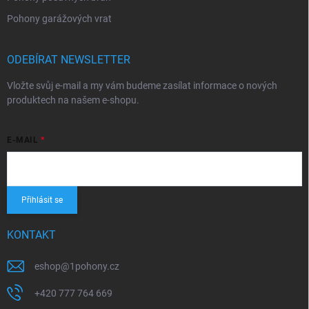
Pohony garážových vrat
ODEBÍRAT NEWSLETTER
Vložte svůj e-mail a my vám budeme zasílat informace o nových
produktech na našem e-shopu.
E-MAIL
Přihlásit se
KONTAKT
eshop
@
1pohony.cz
+420 777 764 669