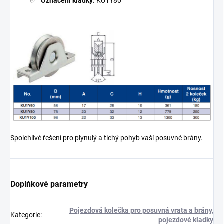
Označení kladky:
KU1Y80
Spolehlivé řešení pro plynulý a tichý pohyb vaší posuvné brány.
Doplňkové parametry
Pojezdová kolečka pro posuvná vrata a brány,
Kategorie
:
pojezdové kladky