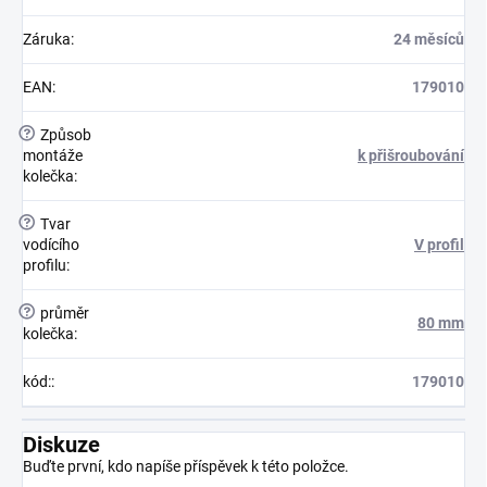
Záruka
:
24 měsíců
EAN
:
179010
?
Způsob
montáže
k přišroubování
kolečka
:
?
Tvar
vodícího
V profil
profilu
:
?
průměr
80 mm
kolečka
:
kód:
:
179010
Diskuze
Buďte první, kdo napíše příspěvek k této položce.