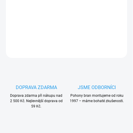
Lithiová
baterie CR1620
3V dc
do vysílačů pro ovládání
vrat
PLU: 160310
DETAILNÍ INFORMACE
ZEPTAT SE
HLÍDAT
DOPRAVA ZDARMA
JSME ODBORNÍCI
Doprava zdarma při nákupu nad
Pohony bran montujeme od roku
2 500 Kč. Nejlevnější doprava od
1997 – máme bohaté zkušenosti.
59 Kč.