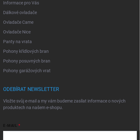
Informace pro Vás
Dálkové ovladače
Ovladače Came
Ovladače Nice
Panty na vrata
Pohony křídlových bran
Pohony posuvných bran
Pohony garážových vrat
ODEBÍRAT NEWSLETTER
Vložte svůj e-mail a my vám budeme zasílat informace o nových
produktech na našem e-shopu.
E-MAIL