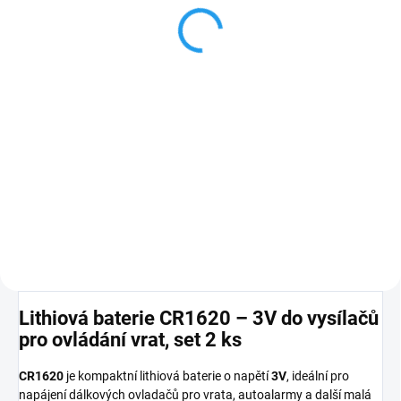
883,30 Kč
Detail
Dvoukanálový mini
dálkový
ovladač vrat Came TAM-
432SA
, pevný kód, 433,92
MHz
PLU: 25305
Lithiová baterie CR1620 – 3V do vysílačů
pro ovládání vrat, set 2 ks
CR1620
je kompaktní lithiová baterie o napětí
3V
, ideální pro
napájení dálkových ovladačů pro vrata, autoalarmy a další malá