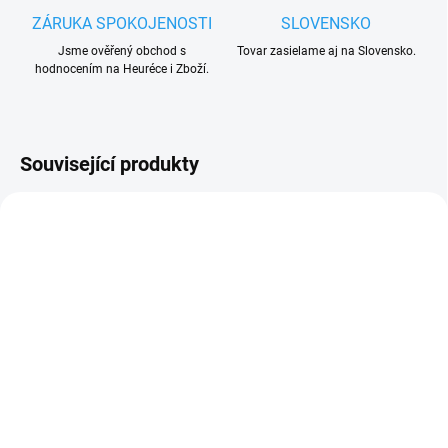
ZÁRUKA SPOKOJENOSTI
SLOVENSKO
Jsme ověřený obchod s
Tovar zasielame aj na Slovensko.
hodnocením na Heuréce i Zboží.
Související produkty
UKONČENÁ VÝROBA
VYPRODÁNO. UKONČENA VÝROBA.
TRVALE NEDOSTUPNÉ.
Came TAM-432-SA
dálkový ovladač pohonu
brány a vrat Came