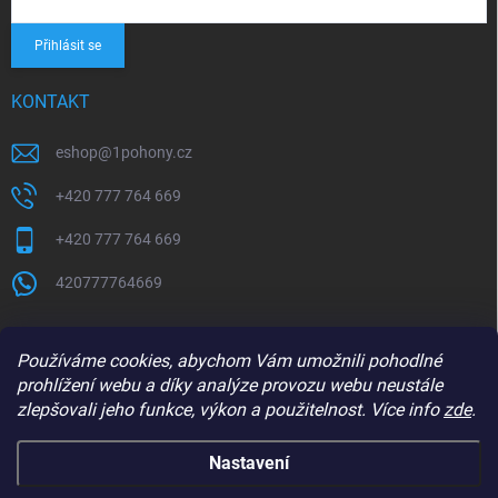
Přihlásit se
KONTAKT
eshop
@
1pohony.cz
+420 777 764 669
+420 777 764 669
420777764669
Používáme cookies, abychom Vám umožnili pohodlné
prohlížení webu a díky analýze provozu webu neustále
zlepšovali jeho funkce, výkon a použitelnost. Více info
zde
.
Nastavení