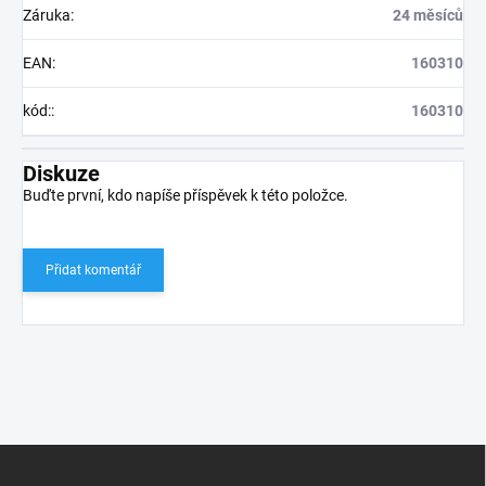
Záruka
:
24 měsíců
EAN
:
160310
kód:
:
160310
Diskuze
Buďte první, kdo napíše příspěvek k této položce.
Přidat komentář
Z
á