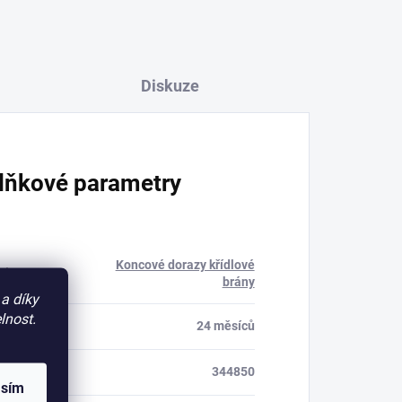
Diskuze
lňkové parametry
Koncové dorazy křídlové
rie
:
brány
a díky
lnost.
a
:
24 měsíců
344850
asím