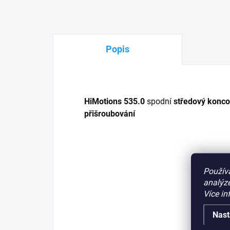
Popis
HiMotions 535.0
spodní
středový konco
přišroubování
Použív
analýze
Více in
Nast