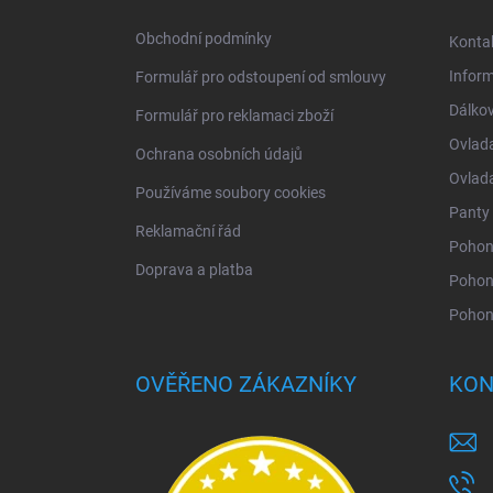
t
í
Obchodní podmínky
Konta
Infor
Formulář pro odstoupení od smlouvy
Dálkov
Formulář pro reklamaci zboží
Ovlad
Ochrana osobních údajů
Ovlad
Používáme soubory cookies
Panty 
Reklamační řád
Pohony
Doprava a platba
Pohon
Pohon
OVĚŘENO ZÁKAZNÍKY
KON