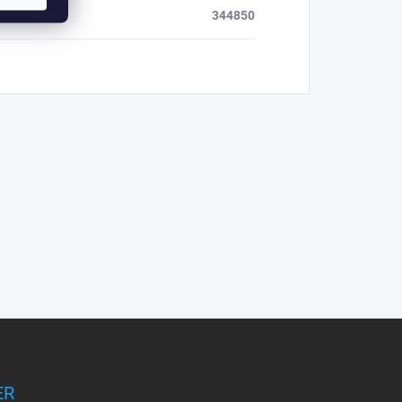
344850
ER