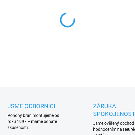
MŮŽEME DORUČIT DO:
11.8.2
−
+
HiMotions 535.0
spodní
střed
PLU: 344850
DETAILNÍ INFORMACE
JSME ODBORNÍCI
ZÁRUKA
SPOKOJENOST
Pohony bran montujeme od
roku 1997 – máme bohaté
Jsme ověřený obchod
zkušenosti.
hodnocením na Heuréc