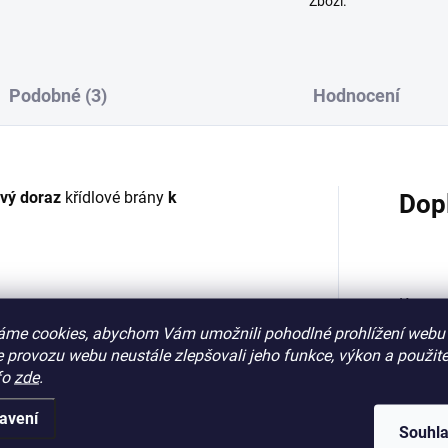
Zboží.
Podobné (3)
Hodnocení
vý doraz
křídlové brány
k
Dop
Katego
áme cookies, abychom Vám umožnili pohodlné prohlížení webu 
 provozu webu neustále zlepšovali jeho funkce, výkon a použite
Záruk
fo
zde
.
EAN
:
avení
Souhl