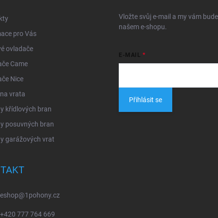
Vložte svůj e-mail a my vám bud
kty
našem e-shopu.
mace pro Vás
é ovladače
E-MAIL
ače Came
ače Nice
na vrata
Přihlásit se
 křídlových bran
y posuvných bran
y garážových vrat
TAKT
eshop
@
1pohony.cz
+420 777 764 669