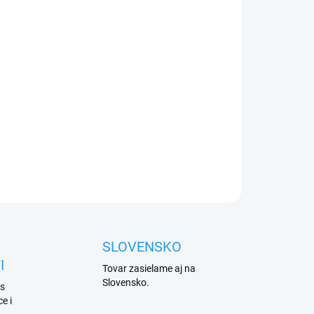
026
Přidat do košíku
ový koncový doraz
křídlové brány
k přišroubování
ZEPTAT SE
HLÍDAT
SLOVENSKO
I
Tovar zasielame aj na
Slovensko.
 s
e i