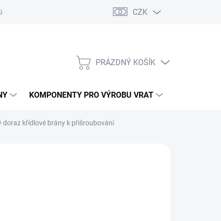
CZK
řídlových bran
Pohony posuvných bran
Pohony garážových vra
PRÁZDNÝ KOŠÍK
NÁKUPNÍ
KOŠÍK
NY
KOMPONENTY PRO VÝROBU VRAT
NÁHRADNÍ D
doraz křídlové brány k přišroubování