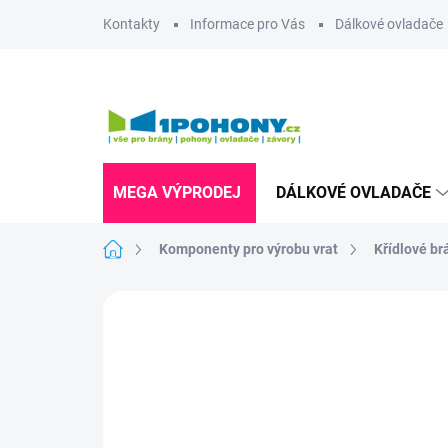
Přejít
Kontakty
Informace pro Vás
Dálkové ovladače
na
obsah
MEGA VÝPRODEJ
DÁLKOVÉ OVLADAČE
Domů
Komponenty pro výrobu vrat
Křídlové br
Neohodnoceno
Podrobnosti hodnoce