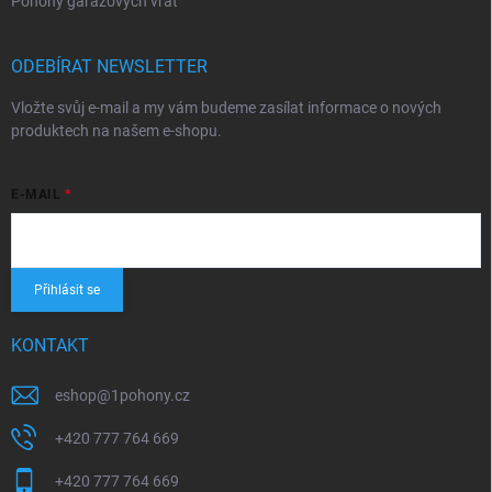
Pohony garážových vrat
ODEBÍRAT NEWSLETTER
Vložte svůj e-mail a my vám budeme zasílat informace o nových
produktech na našem e-shopu.
E-MAIL
Přihlásit se
KONTAKT
eshop
@
1pohony.cz
+420 777 764 669
+420 777 764 669