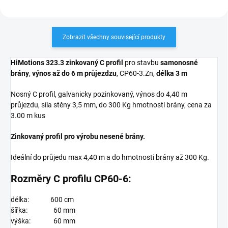
Zobrazit všechny související produkty
HiMotions 323.3 zinkovaný C profil
pro stavbu
samonosné
brány
,
výnos až do 6 m průjezdzu
, CP60-3.Zn,
délka 3 m
Nosný C profil, galvanicky pozinkovaný, výnos do 4,40 m
průjezdu, síla stěny 3,5 mm, do 300 Kg hmotnosti brány, cena za
3.00 m kus
Zinkovaný profil pro výrobu nesené brány.
Ideální do průjedu max 4,40 m a do hmotnosti brány až 300 Kg.
Rozměry C profilu CP60-6:
délka: 600 cm
šířka: 60 mm
výška: 60 mm