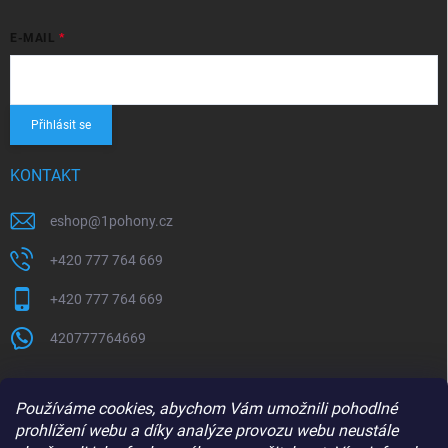
E-MAIL
Přihlásit se
KONTAKT
eshop
@
1pohony.cz
+420 777 764 669
+420 777 764 669
420777764669
Používáme cookies, abychom Vám umožnili pohodlné
prohlížení webu a díky analýze provozu webu neustále