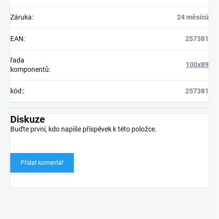
Záruka
:
24 měsíců
EAN
:
257381
řada
100x89
komponentů
:
kód:
:
257381
Diskuze
Buďte první, kdo napíše příspěvek k této položce.
Přidat komentář