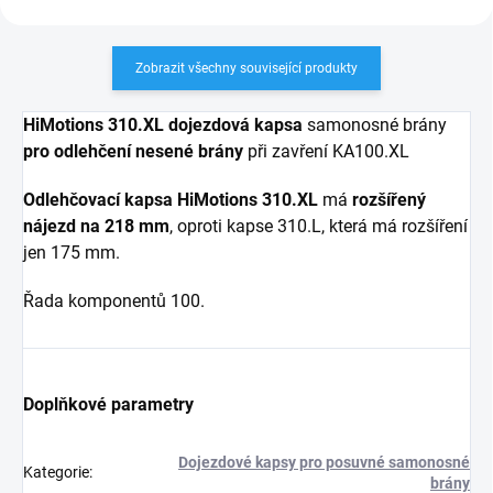
Zobrazit všechny související produkty
HiMotions 310.XL dojezdová kapsa
samonosné brány
pro odlehčení nesené brány
při zavření KA100.XL
Odlehčovací kapsa HiMotions 310.XL
má
rozšířený
nájezd na 218 mm
, oproti kapse 310.L, která má rozšíření
jen 175 mm.
Řada komponentů 100.
Doplňkové parametry
Dojezdové kapsy pro posuvné samonosné
Kategorie
:
brány