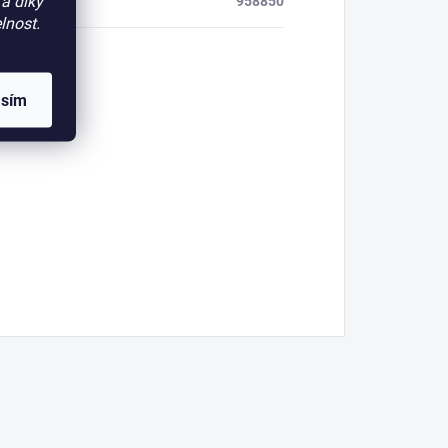
a díky
958850
lnost.
asím