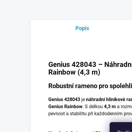
Popis
Genius 428043 – Náhradn
Rainbow (4,3 m)
Robustní rameno pro spolehl
Genius 428043
je
náhradní hliníkové r
Genius Rainbow
. S délkou
4,3 m
a roz
pevnost a stabilitu při každodenním pro