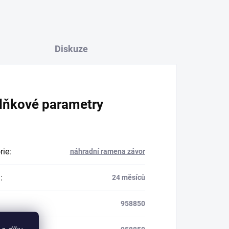
Diskuze
lňkové parametry
rie
:
náhradní ramena závor
a
:
24 měsíců
958850