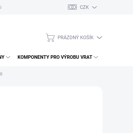
CZK
řídlových bran
Pohony posuvných bran
Pohony garážových vra
PRÁZDNÝ KOŠÍK
NÁKUPNÍ
KOŠÍK
NY
KOMPONENTY PRO VÝROBU VRAT
NÁHRADNÍ D
00