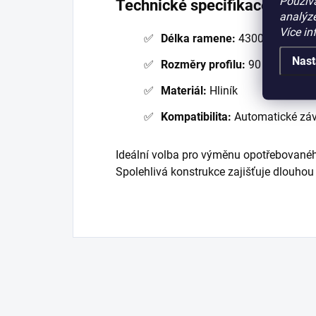
Použív
Technické specifikace
analýze
Více in
Délka ramene:
4300 mm
Nast
Rozměry profilu:
90 × 75 mm
Materiál:
Hliník
Kompatibilita:
Automatické záv
Ideální volba pro výměnu opotřebovan
Spolehlivá konstrukce zajišťuje dlouhou