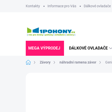
Přejít
Kontakty
Informace pro Vás
Dálkové ovladače
na
obsah
MEGA VÝPRODEJ
DÁLKOVÉ OVLADAČE
Domů
Závory
náhradní ramena závor
Gen
Neohodnoceno
Podrobnosti hodnoce