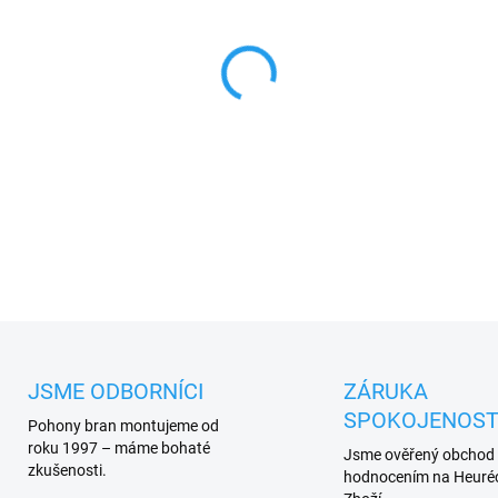
MŮŽEME DORUČIT DO:
17.8.2
−
+
Genius
428043
n
áhradní rame
PLU: 958850
DETAILNÍ INFORMACE
JSME ODBORNÍCI
ZÁRUKA
SPOKOJENOST
Pohony bran montujeme od
roku 1997 – máme bohaté
Jsme ověřený obchod
zkušenosti.
hodnocením na Heuréc