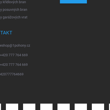
 křídlových bran
y posuvných bran
y garážových vrat
TAKT
eshop
@
1pohony.cz
+420 777 764 669
+420 777 764 669
420777764669