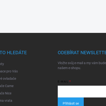
TO HLEDÁTE
ODEBÍRAT NEWSLETT
Vložte svůj e-mail a my vám bud
kty
našem e-shopu.
mace pro Vás
é ovladače
E-MAIL
ače Came
ače Nice
na vrata
Přihlásit se