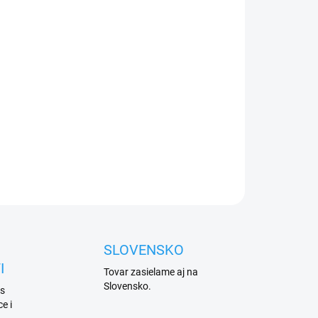
026
Přidat do košíku
no závory Genius
Rainbow,
rozměr 90x75x4300
ZEPTAT SE
HLÍDAT
SLOVENSKO
I
Tovar zasielame aj na
Slovensko.
 s
e i