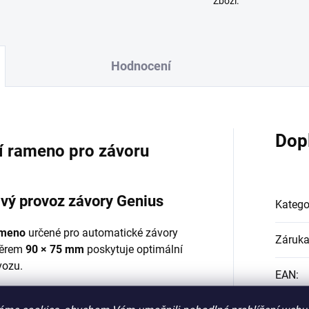
Zboží.
Hodnocení
Dop
í rameno pro závoru
ivý provoz závory Genius
Katego
ameno
určené pro automatické závory
Záruk
měrem
90 × 75 mm
poskytuje optimální
vozu.
EAN
: