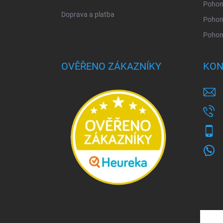
Pohony
Doprava a platba
Pohon
Pohon
OVĚŘENO ZÁKAZNÍKY
KON