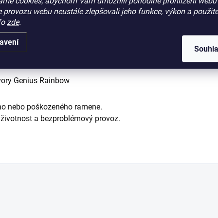
áme cookies, abychom Vám umožnili pohodlné prohlížení webu 
kód:
:
 provozu webu neustále zlepšovali jeho funkce, výkon a použite
fo
zde
.
avení
Souhl
ory Genius Rainbow
ého nebo poškozeného ramene.
 životnost a bezproblémový provoz.