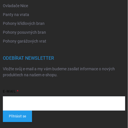
Ovladače Nice
Panty na vrata
Pohony křídlových bran
Pohony posuvných bran
Pohony garážových vrat
ODEBÍRAT NEWSLETTER
Vložte svůj e-mail a my vám budeme zasílat informace o nových
produktech na našem e-shopu.
E-MAIL
Přihlásit se