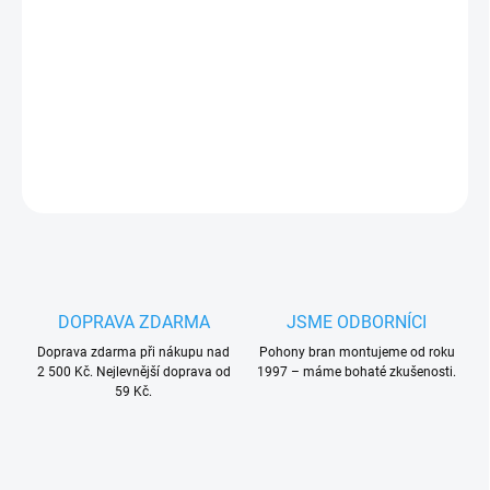
Faac 115001
vrchní
náhradní plastový kryt
pohonu
křídlové
brány
Faac 391
PLU: 283280
DETAILNÍ INFORMACE
ZEPTAT SE
HLÍDAT
DOPRAVA ZDARMA
JSME ODBORNÍCI
Doprava zdarma při nákupu nad
Pohony bran montujeme od roku
2 500 Kč. Nejlevnější doprava od
1997 – máme bohaté zkušenosti.
59 Kč.