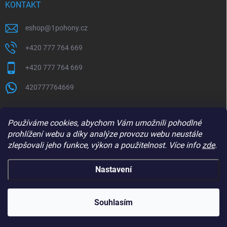
KONTAKT
eshop
@
1pohony.cz
+420 777 764 669
+420 777 764 669
420777764669
Používáme cookies, abychom Vám umožnili pohodlné
prohlížení webu a díky analýze provozu webu neustále
zlepšovali jeho funkce, výkon a použitelnost. Více info
zde
.
Nastavení
Copyright 2026
1Pohony.cz
. Všechna práva vyhrazena.
Upravit nastavení
cookies
Souhlasím
Vytvořil Shoptet