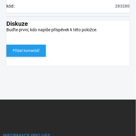
kód:
:
283280
Diskuze
Buďte první, kdo napíše příspěvek k této položce.
Přidat komentář
Z
á
p
a
t
INFORMACE PRO VÁS