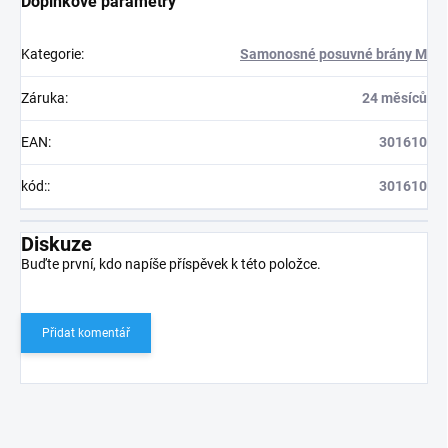
Doplňkové parametry
Kategorie
:
Samonosné posuvné brány M
Záruka
:
24 měsíců
EAN
:
301610
kód:
:
301610
Diskuze
Buďte první, kdo napíše příspěvek k této položce.
Přidat komentář