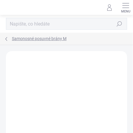
Přejít
na
obsah
Hledat
Samonosné posuvné brány M
Podrobnosti hodnocení
Neohodnoceno
ZNAČKA:
CAIS