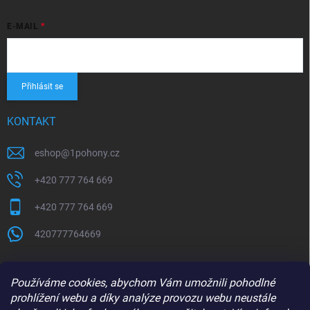
E-MAIL
Přihlásit se
KONTAKT
eshop
@
1pohony.cz
+420 777 764 669
+420 777 764 669
420777764669
Používáme cookies, abychom Vám umožnili pohodlné
prohlížení webu a díky analýze provozu webu neustále