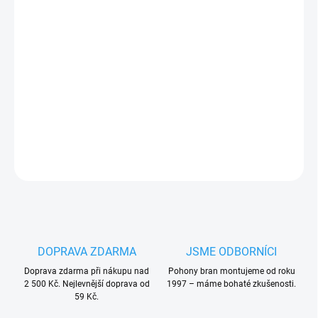
−
+
Přidat do košíku
Doraz vnitřní pro šínu C profil
PLU: 301610
DETAILNÍ INFORMACE
ZEPTAT SE
HLÍDAT
DOPRAVA ZDARMA
JSME ODBORNÍCI
Doprava zdarma při nákupu nad
Pohony bran montujeme od roku
2 500 Kč. Nejlevnější doprava od
1997 – máme bohaté zkušenosti.
59 Kč.