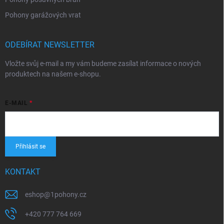
Pohony garážových vrat
ODEBÍRAT NEWSLETTER
Vložte svůj e-mail a my vám budeme zasílat informace o nových
produktech na našem e-shopu.
E-MAIL
Přihlásit se
KONTAKT
eshop
@
1pohony.cz
+420 777 764 669