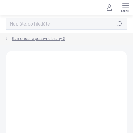
Přejít
na
obsah
Hledat
Samonosné posuvné brány S
Podrobnosti hodnocení
Neohodnoceno
ZNAČKA:
CAME