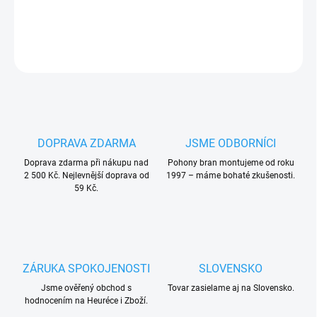
DETAILNÍ INFORMACE
ZEPTAT SE
HLÍDAT
DOPRAVA ZDARMA
JSME ODBORNÍCI
Doprava zdarma při nákupu nad
Pohony bran montujeme od roku
2 500 Kč. Nejlevnější doprava od
1997 – máme bohaté zkušenosti.
59 Kč.
ZÁRUKA SPOKOJENOSTI
SLOVENSKO
Jsme ověřený obchod s
Tovar zasielame aj na Slovensko.
hodnocením na Heuréce i Zboží.