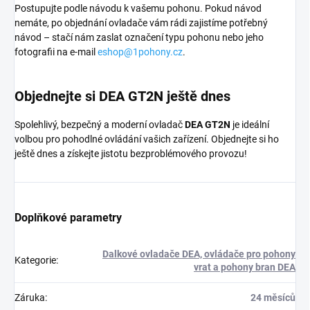
Postupujte podle návodu k vašemu pohonu. Pokud návod
nemáte, po objednání ovladače vám rádi zajistíme potřebný
návod – stačí nám zaslat označení typu pohonu nebo jeho
fotografii na e-mail
eshop@1pohony.cz
.
Objednejte si DEA GT2N ještě dnes
Spolehlivý, bezpečný a moderní ovladač
DEA GT2N
je ideální
volbou pro pohodlné ovládání vašich zařízení. Objednejte si ho
ještě dnes a získejte jistotu bezproblémového provozu!
Doplňkové parametry
Dalkové ovladače DEA, ovládače pro pohony
Kategorie
:
vrat a pohony bran DEA
Záruka
:
24 měsíců