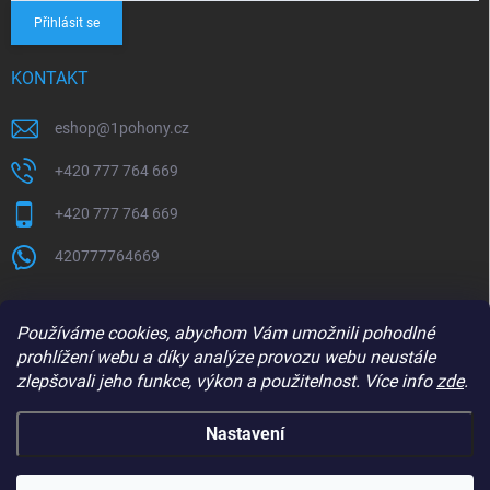
Přihlásit se
KONTAKT
eshop
@
1pohony.cz
+420 777 764 669
+420 777 764 669
420777764669
Používáme cookies, abychom Vám umožnili pohodlné
prohlížení webu a díky analýze provozu webu neustále
zlepšovali jeho funkce, výkon a použitelnost. Více info
zde
.
Nastavení
Copyright 2026
1Pohony.cz
. Všechna práva vyhrazena.
Upravit nastavení