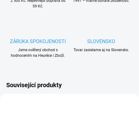
2 500 Kč. Nejlevnější doprava od
1997 – máme bohaté zkušenosti.
59 Kč.
ZÁRUKA SPOKOJENOSTI
SLOVENSKO
Jsme ověřený obchod s
Tovar zasielame aj na Slovensko.
hodnocením na Heuréce i Zboží.
Související produkty