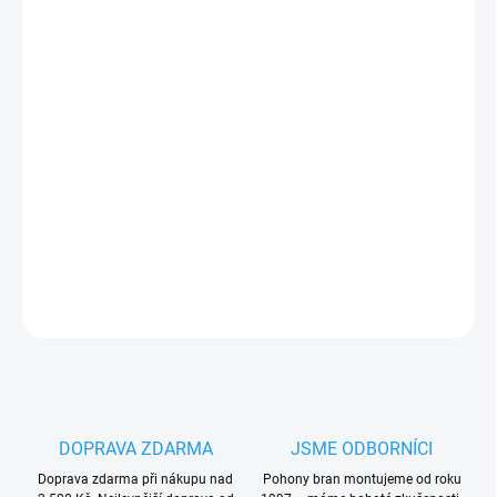
17.8.2026
−
+
Přidat do košíku
Černý
dálkový ovládač
DEA Mio GT2N
, dvoukanálový, 433,92
MHz, plovoucí kód
PLU: 270260
DETAILNÍ INFORMACE
ZEPTAT SE
HLÍDAT
DOPRAVA ZDARMA
JSME ODBORNÍCI
Doprava zdarma při nákupu nad
Pohony bran montujeme od roku