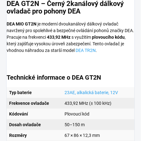
DEA GT2N – Černý 2kanálový dálkový
ovladač pro pohony DEA
DEA MIO GT2N
je moderní dvoukanálový dálkový ovladač
navržený pro spolehlivé a bezpečné ovládání pohonů značky DEA.
Pracuje na frekvenci
433,92 MHz
s využitím
plovoucího kódu
,
který zajišťuje vysokou úroveň zabezpečení. Tento ovladač je
vhodnou náhradou za starší model
DEA TR2N
.
Technické informace o DEA GT2N
Typ baterie
23AE, alkalická baterie, 12V
Frekvence ovladače
433,92 MHz (± 100 kHz)
Kódování
Plovoucí kód
Dosah ovladače
50–150 m
Rozměry
67 × 86 × 12,3 mm