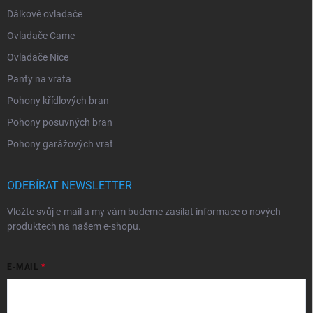
Dálkové ovladače
Ovladače Came
Ovladače Nice
Panty na vrata
Pohony křídlových bran
Pohony posuvných bran
Pohony garážových vrat
ODEBÍRAT NEWSLETTER
Vložte svůj e-mail a my vám budeme zasílat informace o nových
produktech na našem e-shopu.
E-MAIL