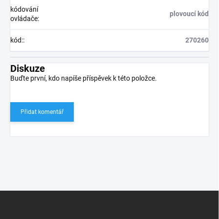
kódování
plovoucí kód
ovládače
:
kód:
:
270260
Diskuze
Buďte první, kdo napíše příspěvek k této položce.
Přidat komentář
Z
á
p