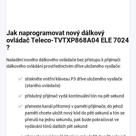
Jak naprogramovat nový dálkový
ovládač Teleco-TVTXP868A04 ELE 7024
?
Naladění nového dálkového ovládače bez přístupu k přijímači
dálkového ovládání prostřednictvím dříve uloženého vysílače:
stiskněte vnitřní klávesu P3 dříve uloženého vysílače
(starého ovládače)
příslušný přijímač vydá kontinuální tón na pět sekund
přeneste kanál přítomný v paměti přijímače, do jehož
paměti chcete uložit nový kód do pěti sekund a tón se
přeruší na jednu sekundu, pak bude pokračovat ve
vydávání tónů dalších pět sekund