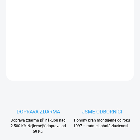
cena:
MŮŽEME
DORUČIT DO:
14.8.2026
Dálkový ovládač Teleco TXR433A-04, 4kanálový, 433,92 MHz
PLU: 279120
DETAILNÍ INFORMACE
ZEPTAT SE
HLÍDAT
DOPRAVA ZDARMA
JSME ODBORNÍCI
Doprava zdarma při nákupu nad
Pohony bran montujeme od roku
2 500 Kč. Nejlevnější doprava od
1997 – máme bohaté zkušenosti.
59 Kč.