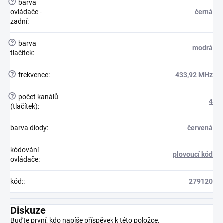
?
barva
ovládače -
černá
zadní
:
?
barva
modrá
tlačítek
:
?
frekvence
:
433,92 MHz
?
počet kanálů
4
(tlačítek)
:
barva diody
:
červená
kódování
plovoucí kód
ovládače
:
kód:
:
279120
Diskuze
Buďte první, kdo napíše příspěvek k této položce.