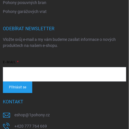
Pohony posuvných bran
Pohony garážových vrat
ODEBÍRAT NEWSLETTER
Vložte svůj e-mail a my vám budeme zasílat informace o nových
produktech na našem e-shopu.
E-MAIL
Přihlásit se
KONTAKT
eshop
@
1pohony.cz
+420 777 764 669