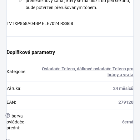
přeneste nový kanál, který se má uložit do pěti sekund,
bude potvrzen přerušovaným tónem.
TVTXP868A04BP ELE7024 RS868
Doplňkové parametry
Ovladače Teleco, dálkové ovladače Teleco pro
Kategorie
:
brány a vrata
Záruka
:
24 měsíců
EAN
:
279120
?
barva
ovládače -
černá
přední
: