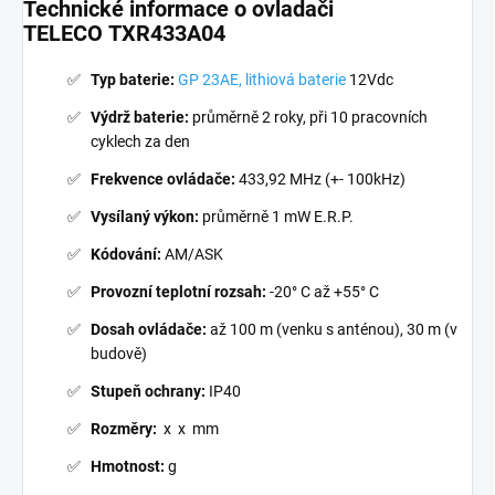
Technické informace o ovladači
TELECO TXR433A04
Typ baterie:
GP 23AE, lithiová baterie
12Vdc
Výdrž baterie:
průměrně 2 roky, při 10 pracovních
cyklech za den
Frekvence ovládače:
433,92 MHz (+- 100kHz)
Vysílaný výkon:
průměrně 1 mW E.R.P.
Kódování:
AM/ASK
Provozní teplotní rozsah:
-20° C až +55° C
Dosah ovládače:
až 100 m (venku s anténou), 30 m (v
budově)
Stupeň ochrany:
IP40
Rozměry:
x x mm
Hmotnost:
g