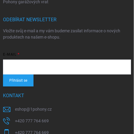
Pohony garážových vrat
ODEBÍRAT NEWSLETTER
Vložte svůj e-mail a my vám budeme zasílat informace o nových
produktech na našem e-shopu.
E-MAIL
Přihlásit se
KONTAKT
eshop
@
1pohony.cz
+420 777 764 669
+420 777 764 669