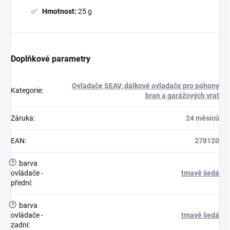
Hmotnost:
25 g
Doplňkové parametry
Ovladače SEAV, dálkové ovladače pro pohony
Kategorie
:
bran a garážových vrat
Záruka
:
24 měsíců
EAN
:
278120
?
barva
ovládače -
tmavě šedá
přední
:
?
barva
ovládače -
tmavě šedá
zadní
: