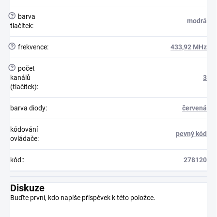
?
barva
modrá
tlačítek
:
?
frekvence
:
433,92 MHz
?
počet
kanálů
3
(tlačítek)
:
barva diody
:
červená
kódování
pevný kód
ovládače
:
kód:
:
278120
Diskuze
Buďte první, kdo napíše příspěvek k této položce.