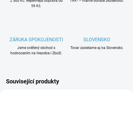
2 500 Kč. Nejlevnější doprava od
1997 – máme bohaté zkušenosti.
59 Kč.
ZÁRUKA SPOKOJENOSTI
SLOVENSKO
Jsme ověřený obchod s
Tovar zasielame aj na Slovensko.
hodnocením na Heuréce i Zboží.
Související produkty