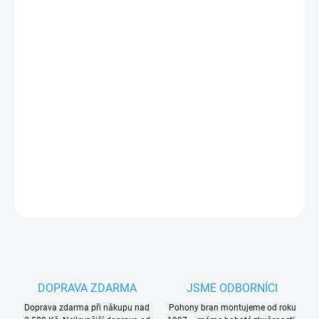
11.8.2026
−
+
Přidat do košíku
Dálkový
ovladač Seav TXS3
, 3-kanálový, 433,92 MHz, pevný
kód
PLU: 278120
DETAILNÍ INFORMACE
ZEPTAT SE
HLÍDAT
DOPRAVA ZDARMA
JSME ODBORNÍCI
Doprava zdarma při nákupu nad
Pohony bran montujeme od roku