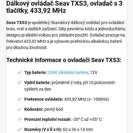
Dálkový ovládač Seav TXS3, ovladač s 3
tlačítky, 433,92 MHz
Seav TXS3
je spolehlivý 3kanálový dálkový ovládač pro ovládání
bran, vrat a dalších zařízení. Díky pevnému kódu a jednoduchému
designu je ideální volbou pro základní použití. Ovládač pracuje na
frekvenci 433,92 MHz a je vybaven praktickou alkalickou baterií
pro dlouhou životnost.
Technické informace o ovladači Seav TXS3:
Typ baterie:
23AE alkalická baterie
, 12V
Výdrž baterie:
průměrně 2 roky, při 10 pracovních
cyklech za den
Frekvence ovládače:
433,92 MHz (+- 100kHz)
Kódování:
pevný kód
Provozní teplotní rozsah:
-20° C až +55° C
Rozměry (V x Š x H):
62 x 36 x 14 mm