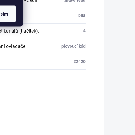
a ovládače - zadní
:
asím
 tlačítek
:
bílá
 kanálů (tlačítek)
:
4
ní ovládače
:
plovoucí kód
22420