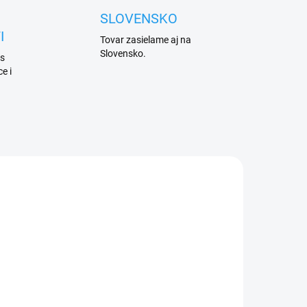
SLOVENSKO
I
Tovar zasielame aj na
Slovensko.
 s
e i
UKONČENÁ VÝROBA
OBA.