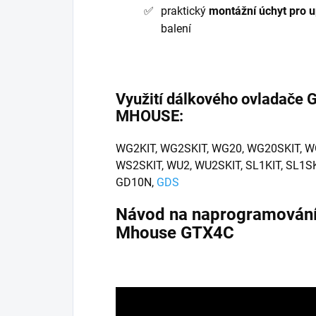
praktický
montážní úchyt pro 
balení
Využití dálkového ovladače 
MHOUSE:
WG2KIT, WG2SKIT, WG20, WG20SKIT, W
WS2SKIT, WU2, WU2SKIT, SL1KIT, SL1SK
GD10N,
GDS
Návod na naprogramování
Mhouse GTX4C