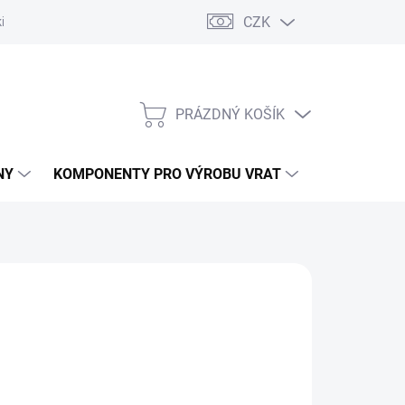
CZK
řídlových bran
Pohony posuvných bran
Pohony garážových vra
PRÁZDNÝ KOŠÍK
NÁKUPNÍ
KOŠÍK
NY
KOMPONENTY PRO VÝROBU VRAT
NÁHRADNÍ D
ÝROBA. TRVALE NEDOSTUPNÉ.