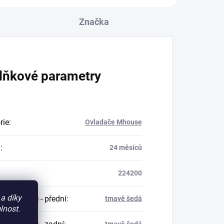
Značka
lňkové parametry
rie
:
Ovladače Mhouse
a
:
24 měsíců
224200
a díky
a ovládače - přední
:
tmavě šedá
lnost.
tmavě šedá