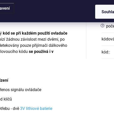
barv
avení
Souhl
?
barva
ovoucím kódem s 18.000.000.000.000
?
počet
ný
kód se při každém použití ovladače
kódová
ízí žádnou závislost mezi dvěmi, po
detekovány pouze přijímači dálkového
lovoucího kódu
se používá i v
kód:
:
ízení
přenos signálu ovládače
d klíčů
třebu - dvě
3V lithiové baterie