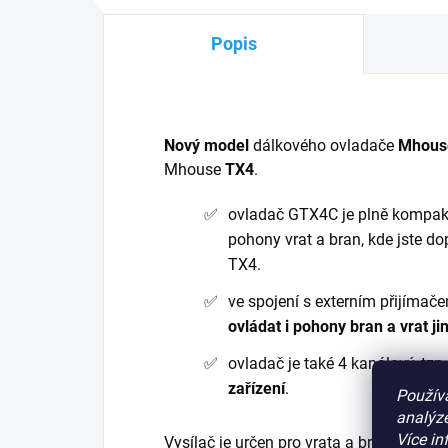
Popis
Nový model
dálkového ovladače
Mhous
Mhouse
TX4
.
ovladač GTX4C je plně kompakti
pohony vrat a bran, kde jste do
TX4.
ve spojení s externím přijíma
ovládat i pohony bran a vrat j
ovladač je také 4 kanálový, tzn
zařízení
.
Použív
analýze
Více in
Vysílač je určen pro vrata a brány,
frekv