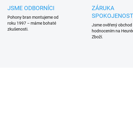
JSME ODBORNÍCI
ZÁRUKA
SPOKOJENOST
Pohony bran montujeme od
roku 1997 – máme bohaté
Jsme ověřený obchod
zkušenosti.
hodnocením na Heuréc
Zboží.
UKONČENÁ VÝROBA
VYPRODÁNO. UKONČENA VÝR