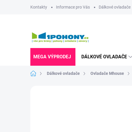
Přejít
Kontakty
Informace pro Vás
Dálkové ovladače
na
obsah
MEGA VÝPRODEJ
DÁLKOVÉ OVLADAČE
Domů
Dálkové ovladače
Ovladače Mhouse
Neohodnoceno
Podrobnosti hodnoce
UKONČENÁ VÝROBA