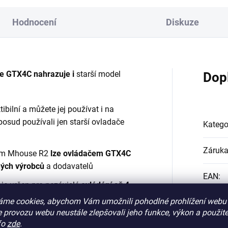
Mhouse.
Hodnocení
Diskuze
PLU: 221100
e GTX4C
nahrazuje i
starší model
Dop
bilní a můžete jej používat i na
posud používali jen starší ovladače
Katego
Záruk
čem Mhouse R2
lze ovládačem GTX4C
iných výrobců
a dodavatelů
EAN
:
. je určen pro nezávislé
ovládání až 4
áme cookies, abychom Vám umožnili pohodlné prohlížení webu 
?
barv
 provozu webu neustále zlepšovali jeho funkce, výkon a použite
fo
zde
.
ence 433,92 MHz
,
plovoucí kód
(Rolling
?