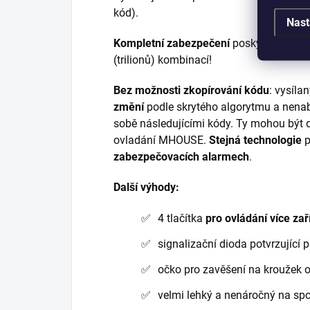
kód).
Nast
Kompletní zabezpečení
poskytované pl
(trilionů) kombinací!
Bez možnosti zkopírování kódu
: vysíla
změní
podle skrytého algorytmu a nenab
sobě následujícími kódy. Ty mohou být 
ovladání MHOUSE.
Stejná technologie
p
zabezpečovacích alarmech
.
Další výhody:
4 tlačítka
pro ovládání více zař
signalizační dioda potvrzující 
očko pro zavěšení na kroužek o
velmi lehký a nenáročný na spo