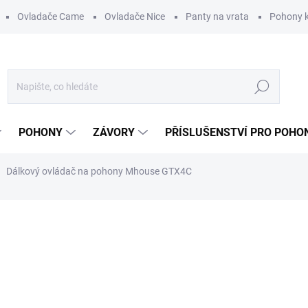
Ovladače Came
Ovladače Nice
Panty na vrata
Pohony k
Hledat
POHONY
ZÁVORY
PŘÍSLUŠENSTVÍ PRO POHO
Dálkový ovládač na pohony Mhouse GTX4C
ní
ZNAČKA:
MHOUSE
847 Kč
/ ks
700 Kč bez DPH
Měrná
VYPRODÁNO. UKONČENA V