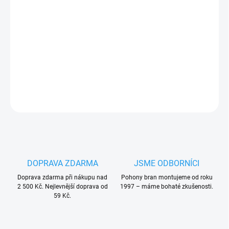
cena:
2-kanálový ovládač pro pohony bran Comunello, 433,92 MHz,
plovoucí kód, barva bílá
PLU: 287120
DETAILNÍ INFORMACE
ZEPTAT SE
HLÍDAT
DOPRAVA ZDARMA
JSME ODBORNÍCI
Doprava zdarma při nákupu nad
Pohony bran montujeme od roku
2 500 Kč. Nejlevnější doprava od
1997 – máme bohaté zkušenosti.
59 Kč.