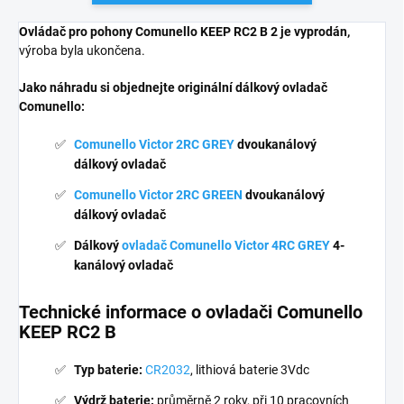
Ovládač pro pohony Comunello KEEP RC2 B 2 je vyprodán,
výroba byla ukončena.
Jako náhradu si objednejte originální dálkový ovladač
Comunello:
Comunello Victor
2RC GREY
dvoukanálový
dálkový ovladač
Comunello Victor 2RC GREEN
dvoukanálový
dálkový ovladač
Dálkový
ovladač Comunello Victor 4RC GREY
4-
kanálový ovladač
Technické informace o ovladači Comunello
KEEP RC2 B
Typ baterie:
CR2032
, lithiová baterie 3Vdc
Výdrž baterie:
průměrně 2 roky, při 10 pracovních