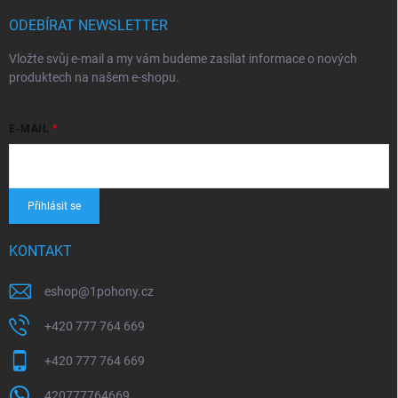
ODEBÍRAT NEWSLETTER
Vložte svůj e-mail a my vám budeme zasílat informace o nových
produktech na našem e-shopu.
E-MAIL
Přihlásit se
KONTAKT
eshop
@
1pohony.cz
+420 777 764 669
+420 777 764 669
420777764669