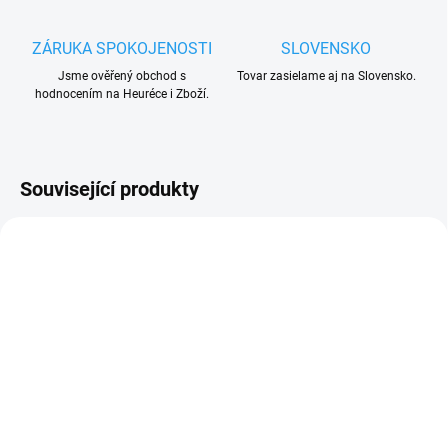
ZÁRUKA SPOKOJENOSTI
SLOVENSKO
Jsme ověřený obchod s
Tovar zasielame aj na Slovensko.
hodnocením na Heuréce i Zboží.
Související produkty
TIP
SKLADEM
VYPRODÁNO. UKONČENA VÝROBA.
(>15 KS)
TRVALE NEDOSTUPNÉ.
Baterie do dálkových
Sada náhradního