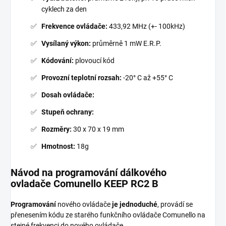
cyklech za den
Frekvence ovládače:
433,92 MHz (+- 100kHz)
Vysílaný výkon:
průměrně 1 mW E.R.P.
Kódování:
plovoucí kód
Provozní teplotní rozsah:
-20° C až +55° C
Dosah ovládače:
Stupeň ochrany:
Rozměry:
30 x 70 x 19 mm
Hmotnost:
18g
Návod na programování dálkového
ovladače
Comunello KEEP RC2 B
Programování
nového ovládače
je jednoduché
, provádí se
přenesením kódu ze starého funkčního ovládače Comunello na
stejné frekvenci do nového ovládače.