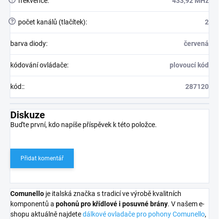
frekvence
:
433,92 MHz
?
počet kanálů (tlačítek)
:
2
barva diody
:
červená
kódování ovládače
:
plovoucí kód
kód:
:
287120
Diskuze
Buďte první, kdo napíše příspěvek k této položce.
Přidat komentář
Comunello
je italská značka s tradicí ve výrobě kvalitních
komponentů a
pohonů pro křídlové i posuvné brány
. V našem e-
shopu aktuálně najdete
dálkové ovladače pro pohony Comunello
,