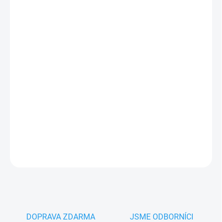
cena:
MŮŽEME
DORUČIT DO:
17.8.2026
−
+
Přidat do košíku
Came ZBKN řídící jednotka pohonu brány Came
BK1200,
BK1800
, BK2200 - 88001-0063
PLU: 253630
DETAILNÍ INFORMACE
ZEPTAT SE
HLÍDAT
DOPRAVA ZDARMA
JSME ODBORNÍCI