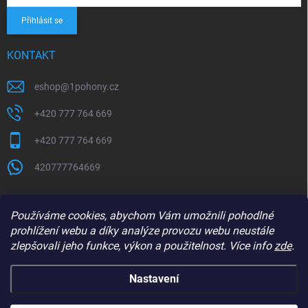
Přihlásit se
KONTAKT
eshop
@
1pohony.cz
+420 777 764 669
+420 777 764 669
420777764669
Používáme cookies, abychom Vám umožnili pohodlné
prohlížení webu a díky analýze provozu webu neustále
zlepšovali jeho funkce, výkon a použitelnost. Více info
zde
.
Nastavení
Copyright 2026
1Pohony.cz
. Všechna práva vyhrazena.
Upravit nastavení