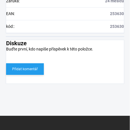
Záruka
:
24 měsíců
EAN
:
253630
kód:
:
253630
Diskuze
Buďte první, kdo napíše příspěvek k této položce.
Přidat komentář
Z
á