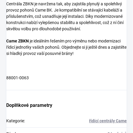
Centrála ZBKN je navržena tak, aby zajistila plynulý a spolehlivý
provoz pohonů Came BK. Je kompatibilní se stávající kabeláží a
příslušenstvím, což usnadňuje její instalaci. Díky modernizované
konstrukci nabízí vylepšenou stabilitu a spolehlivost, což z ní činí
skvělou volbu pro dlouhodobé používání.
Came ZBKN
je ideálním řešením pro výměnu nebo modernizaci
řídicí jednotky vašich pohonů. Objednejte si ji ještě dnes a zajistěte
si hladký provoz vaší posuvné brány!
88001-0063
Doplňkové parametry
Kategorie
:
řídící centrály Came