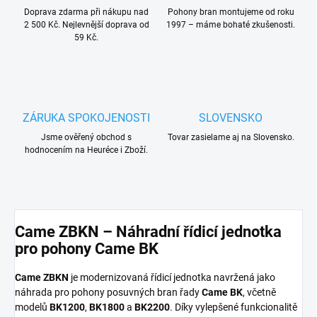
Doprava zdarma při nákupu nad
Pohony bran montujeme od roku
2 500 Kč. Nejlevnější doprava od
1997 – máme bohaté zkušenosti.
59 Kč.
ZÁRUKA SPOKOJENOSTI
SLOVENSKO
Jsme ověřený obchod s
Tovar zasielame aj na Slovensko.
hodnocením na Heuréce i Zboží.
Came ZBKN – Náhradní řídicí jednotka
pro pohony Came BK
Came ZBKN
je modernizovaná řídicí jednotka navržená jako
náhrada pro pohony posuvných bran řady
Came BK
, včetně
modelů
BK1200
,
BK1800
a
BK2200
. Díky vylepšené funkcionalitě