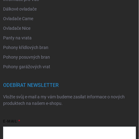
Dálkové ovladače
Ovladače Came
Ovladače Nice
Panty na vrata
Pohony křídlových bran
Pohony posuvných bran
Pohony garážových vrat
ODEBÍRAT NEWSLETTER
Vložte svůj e-mail a my vám budeme zasílat informace o nových
produktech na našem e-shopu.
E-MAIL