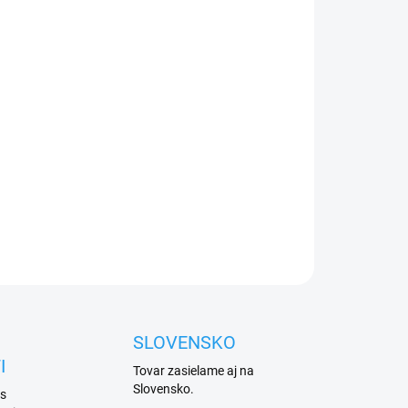
026
Přidat do košíku
é rameno závory Came
, délka 400 cm, průměr 100
ZEPTAT SE
HLÍDAT
SLOVENSKO
I
Tovar zasielame aj na
Slovensko.
 s