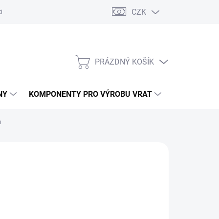
CZK
řídlových bran
Pohony posuvných bran
Pohony garážových vra
PRÁZDNÝ KOŠÍK
NÁKUPNÍ
KOŠÍK
NY
KOMPONENTY PRO VÝROBU VRAT
NÁHRADNÍ D
m