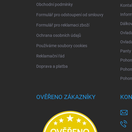
í
Obchodní podmínky
Konta
Infor
Formulář pro odstoupení od smlouvy
Dálkov
Formulář pro reklamaci zboží
Ovlad
Ochrana osobních údajů
Ovlad
Používáme soubory cookies
Panty 
Reklamační řád
Pohony
Doprava a platba
Pohon
Pohon
OVĚŘENO ZÁKAZNÍKY
KON