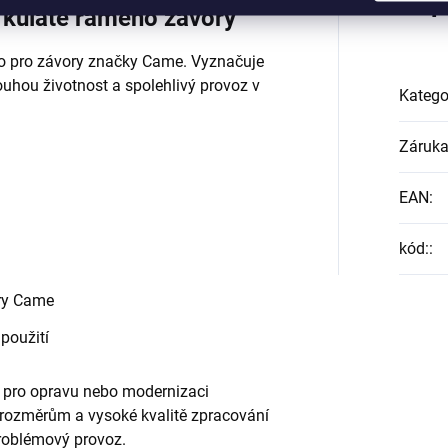
Dop
kulaté rameno závory
o pro závory značky Came. Vyznačuje
louhou životnost a spolehlivý provoz v
Katego
Záruk
EAN
:
kód:
:
ry Came
použití
 pro opravu nebo modernizaci
rozměrům a vysoké kvalitě zpracování
problémový provoz.