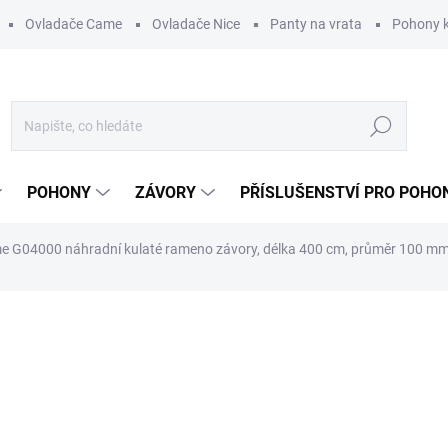
Ovladače Came
Ovladače Nice
Panty na vrata
Pohony k
Hledat
POHONY
ZÁVORY
PŘÍSLUŠENSTVÍ PRO POHO
e G04000 náhradní kulaté rameno závory, délka 400 cm, průměr 100 m
ní
ZNAČKA:
CAME
5 790 Kč
/ ks
4 785,12 Kč bez DPH
Měrná
DO 3 - 6 DNŮ
cena: