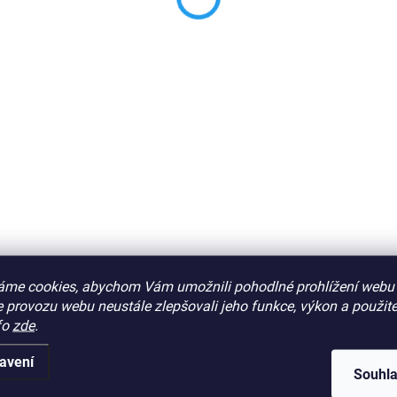
áme cookies, abychom Vám umožnili pohodlné prohlížení webu 
Podobné (1)
Hodnocení
 provozu webu neustále zlepšovali jeho funkce, výkon a použite
fo
zde
.
avení
Souhl