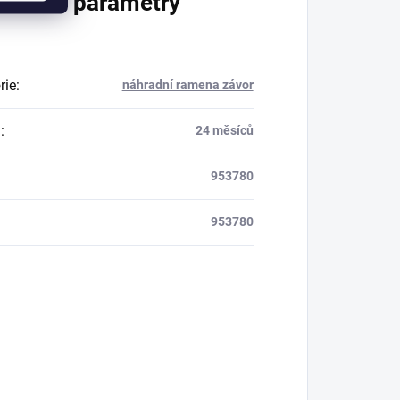
lňkové parametry
rie
:
náhradní ramena závor
a
:
24 měsíců
953780
953780