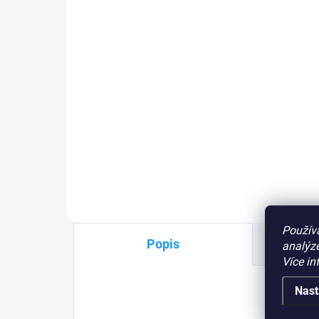
679 Kč
Do košíku
Nice WA10 červená
reflexní
nálepka na rameno závory
, 24
ks
PLU: 152930
Použív
Popis
analýze
Více in
Nast