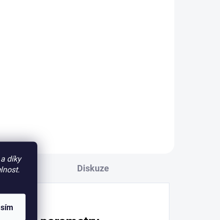
a díky
Diskuze
lnost.
asím