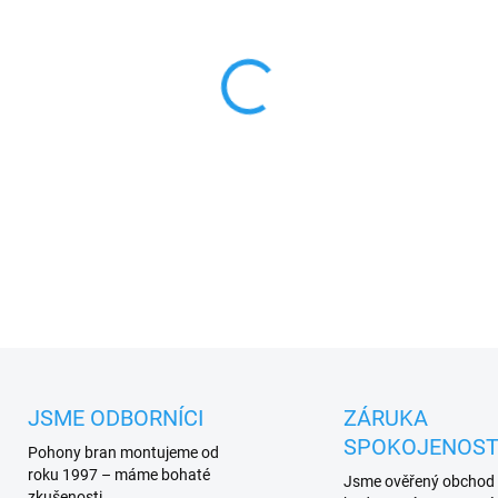
MŮŽEME DORUČIT DO:
17.8.2
−
+
Came G04000
náhradní
kulat
mm
PLU: 953780
DETAILNÍ INFORMACE
JSME ODBORNÍCI
ZÁRUKA
SPOKOJENOST
Pohony bran montujeme od
roku 1997 – máme bohaté
Jsme ověřený obchod
zkušenosti.