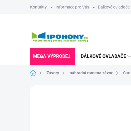
Přejít
Kontakty
Informace pro Vás
Dálkové ovladače
na
obsah
MEGA VÝPRODEJ
DÁLKOVÉ OVLADAČE
Domů
Závory
náhradní ramena závor
Cam
Neohodnoceno
Podrobnosti hodnoce