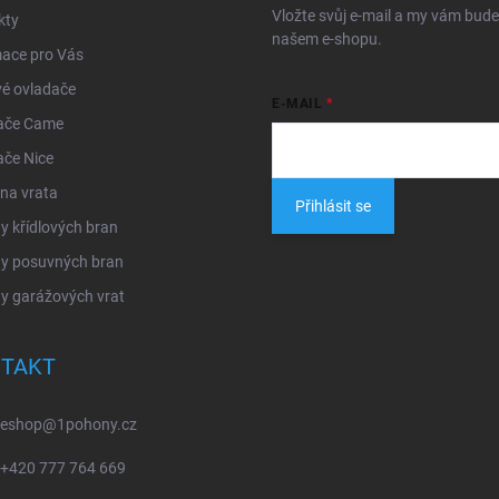
Vložte svůj e-mail a my vám bud
kty
našem e-shopu.
mace pro Vás
é ovladače
E-MAIL
ače Came
ače Nice
na vrata
Přihlásit se
 křídlových bran
y posuvných bran
y garážových vrat
TAKT
eshop
@
1pohony.cz
+420 777 764 669