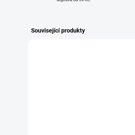
Související produkty
SKLADEM
(3 KS)
Nice WA10 bezpečnostní
odrazky, reflexní červené
nálepky na rameno závory